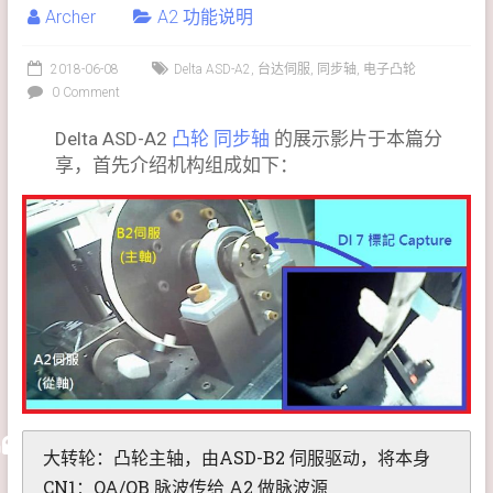
Archer
A2 功能说明
2018-06-08
Delta ASD-A2
,
台达伺服
,
同步轴
,
电子凸轮
0 Comment
Delta ASD-A2
凸轮 同步轴
的展示影片于本篇分
享，首先介绍机构组成如下：
大转轮：凸轮主轴，由ASD-B2 伺服驱动，将本身
CN1：OA/OB 脉波传给 A2 做脉波源