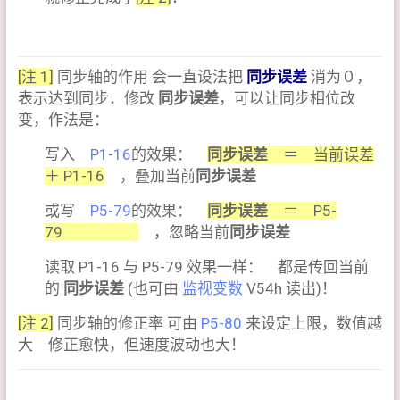
[注 1]
同步轴的作用 会一直设法把
同步误差
消为０，
表示达到同步．修改
同步误差
，可以让同步相位改
变，作法是：
写入
P1-16
的效果：
同步误差
＝ 当前误差
＋ P1-16
，叠加当前
同步误差
或写
P5-79
的效果：
同步误差
＝ P5-
79
，忽略当前
同步误差
读取 P1-16 与 P5-79 效果一样： 都是传回当前
的
同步误差
(也可由
监视变数
V54h 读出)！
[注 2]
同步轴的修正率 可由
P5-80
来设定上限，数值越
大 修正愈快，但速度波动也大！