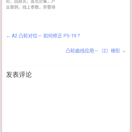
轮，回原点，各式巨集，产
业案例，线上参数，异警排
除，常见问题Ｑ＆Ａ．．．
凸轮参数生效时机，同步
轴，凸轮对位修正，分度坐
标系与分度定位．．．
←
A2 凸轮对位－ 如何修正 P5-19 ?
凸轮曲线应用－（2）梯形
→
发表评论