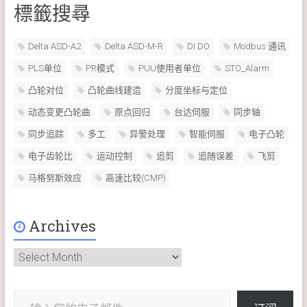
標籤搜尋
Delta ASD-A2
Delta ASD-M-R
DI DO
Modbus 通讯
PLS单位
PR模式
PUU使用者单位
STO_Alarm
凸轮对位
凸轮曲线建造
分度坐标与定位
动态变更凸轮曲
原点回归
台达伺服
同步轴
同步追踪
多工
异警处理
智能伺服
电子凸轮
电子齿轮比
运动控制
追剪
追随误差
飞剪
马格努斯效应
高速比较(CMP)
Archives
Archives
输入您的电子邮件…