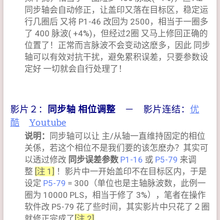
同步轴会自动修正，让盖印又落在目标区，稳定运
行几圈后 又将 P1-46 改回为 2500，相当于一圈多
了 400 脉波( +4%)，但经过2圈 又马上修回正确的
位置了！正常而言脉波不会变动这麽多，因此 同步
轴可以有效对抗干扰，避免累积误差，只要参数设
定好 一切就会自行处理了！
影片２：
同步轴 相位调整
－ 影片连结：
优
酷
Youtube
说明：
同步轴可以让 主/从轴一直维持固定的相位
关係，若这个相位不是我们要的该怎麽办？其实可
以透过修改
同步误差参数
P1-16
或
P5-79
来调
整
[注 1]
！影片中一开始盖印不在目标区内，于是
设定
P5-79
= 300（单位也是主轴脉波数，此例一
圈为 10000 PLS，相当于修了 3%），笔者在操作
软件改 P5-79 花了些时间，其实影片中只花了２圈
就修正完成了
[注 2]
．