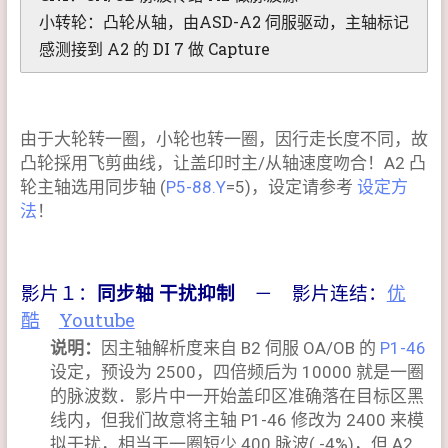
小转轮：凸轮从轴，由ASD-A2 伺服驱动，主轴标记
感测接到 A2 的 DI 7 做 Capture
由于大轮转一圈，小轮也转一圈，因行走长度不同，故
凸轮採用飞剪曲线，让盖印时主/从轴速度吻合！A2 凸
轮主轴选用同步轴 (
P5-88.Y
=5)，设定请参考
设定方
法
！
影片１：
同步轴 干扰抑制
－ 影片连结：
优
酷
Youtube
说明：
因主轴解析度来自 B2 伺服 OA/OB 的
P1-46
设定，预设为 2500，四倍频后为 10000 就是一圈
的脉波数．影片中一开始盖印区准确落在目标区黑
线内，但我们故意将主轴 P1-46 修改为 2400 来模
拟干扰，相当于一圈短少 400 脉波( -4%)，但 A2