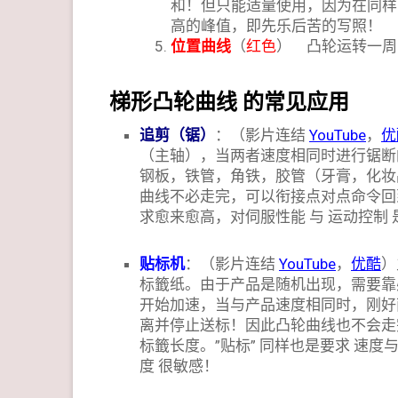
和！但只能适量使用，因为在同样
高的峰值，即先乐后苦的写照！
位置曲线
（
红色
） 凸轮运转一
梯形凸轮曲线 的常见应用
追剪（锯）
：（影片连结
YouTube
，
优
（主轴），当两者速度相同时进行锯断
钢板，铁管，角铁，胶管（牙膏，化妆
曲线不必走完，可以衔接点对点命令回
求愈来愈高，对伺服性能 与 运动控制
贴标
机
：（影片连结
YouTube
，
优酷
）
标籤纸。由于产品是随机出现，需要靠
开始加速，当与产品速度相同时，刚好
离并停止送标！因此凸轮曲线也不会走
标籤长度。”贴标” 同样也是要求 速度
度 很敏感！