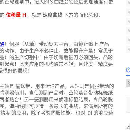
的凸轮週期中，愈大的Ｓ曲线会使随后的加速度有更
周的
位移量 Ｈ
，就是
速度曲线
下方的面积总和．
酷
）伺服（从轴）带动锯刀平台，由静止追上 产品
的动作．由于生产不必停止，故能提升产量！常见于
品）的生产切割中！由于切断后锯刀必须回头，凸轮
到起点！此类应用的机构通常不轻，且速度／精度要
 是很好的展现！
A
主轴是 输送带，用来运送产品，从轴则是伺服带动的
感测器侦测，当侦测到产品时，凸轮啮合带动标籤纸
输入您的
两者贴合！另一感测器用来侦测标籤结束，令凸轮脱
完，造曲线时可以造一条最长的曲线，来满足所有的
与精度 的应用，除了考验伺服性能，也对 DI 的响应速