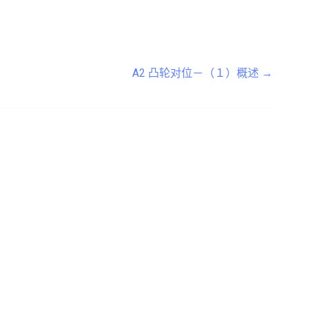
A2 凸轮对位－（１）概述
→