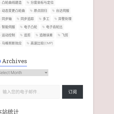
凸轮曲线建造
分度坐标与定位
动态变更凸轮曲
原点回归
台达伺服
同步轴
同步追踪
多工
异警处理
智能伺服
电子凸轮
电子齿轮比
运动控制
追剪
追随误差
飞剪
马格努斯效应
高速比较(CMP)
Archives
rchives
电子邮件…
订阅
本站统计