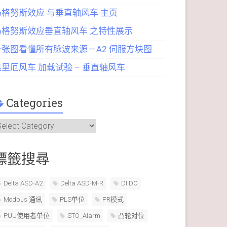
马格努斯效应 与垂直轴风车 主页
马格努斯效应垂直轴风车 之特性展示
一张图看懂所有脉波来源－A2 伺服方块图
达里厄风车 加载试验 – 垂直轴风车
Categories
ategories
標籤搜尋
Delta ASD-A2
Delta ASD-M-R
DI DO
Modbus 通讯
PLS单位
PR模式
PUU使用者单位
STO_Alarm
凸轮对位