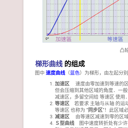
凸轮
梯形曲线
的组成
图中
速度曲线
（
蓝色
）为梯形，由左起分
加速区
速度由零加速到等速的区
但会压缩到其他区域的角度．一般会
减速区，多留空间给 等速区 使用
等速区
若要求 主轴与从轴 的运
等速区 也称为 “
同步区
“！此区域
减速区
由等速区减速到零的区域，
Ｓ型曲线
图中速度转折处有少许