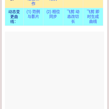
作
动态变
(1) 范例
(2) 相位
飞剪 动
飞剪 即
更曲
与影片
同步
态改切
时生成
线：
长
曲线