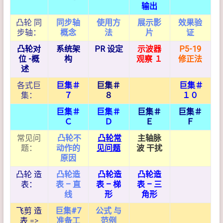
输出
凸轮 同
同步轴
使用方
展示影
效果验
步轴：
概念
法
片
证
凸轮对
系统架
PR 设定
示波器
P5-19
位 -概
构
观察 １
修正法
述
各式巨
巨集＃
巨集＃
巨集＃
集：
７
８
１０
巨集＃
巨集＃
巨集＃
巨集＃
Ｃ
Ｄ
Ｅ
Ｆ
常见问
凸轮不
凸轮常
主轴脉
题：
动作的
见问题
波 干扰
原因
凸轮 造
凸轮造
凸轮造
凸轮造
表：
表 – 直
表 – 梯
表 – 三
线
形
角形
飞剪 造
巨集#7
公式 与
表 =>
准备工
范例