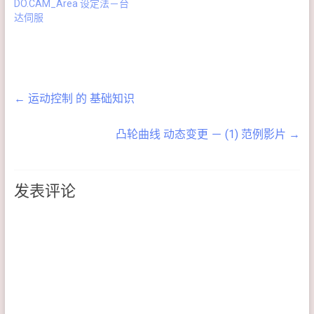
DO.CAM_Area 设定法－台
达伺服
←
运动控制 的 基础知识
凸轮曲线 动态变更 － (1) 范例影片
→
发表评论