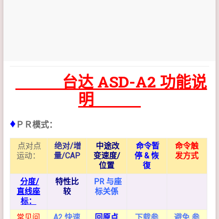
台达 ASD-A2 功能说
明
♦
ＰＲ模式：
点对点
绝对/增
中途改
命令暂
命令触
运动：
量/CAP
变速度/
停 & 恢
发方式
位置
復
分度/
特性比
PR 与座
直线座
较
标关係
标：
常见问
A2 快速
回原点
下载参
避免 参