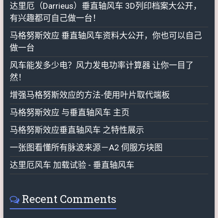
达里厄（Darrieus）垂直轴风车 3D列印档案大公开，
有兴趣都可自己做一台！
马格努斯效应 垂直轴风车资料大公开，你也可以自己
做一台
风车能发多少电？风力发电功率计算器 让你一目了
然！
增强马格努斯效应的方法-使用叶片取代端板
马格努斯效应 与垂直轴风车 主页
马格努斯效应垂直轴风车 之特性展示
一张图看懂所有脉波来源－A2 伺服方块图
达里厄风车 加载试验 - 垂直轴风车
Recent Comments