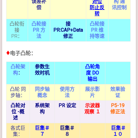
误差补
对
位
构 通
偿
防止反
讯控制
转
凸轮衔
凸轮接
接
凸轮接
接
PR 方
PR:CAP+Data
PR 维
PR：
法
修正
持等速
♦
电子凸轮：
凸轮架
参数生
凸轮角
构
：
效时机
度 DO
输出
凸轮 同
同步轴
使用方
展示影
效果验
步轴：
概念
法
片
证
凸轮对
系统架
PR 设定
示波器
P5-19
位 -概
构
观察 １
修正法
述
各式巨
巨集＃
巨集＃
巨集＃
集：
７
８
１０