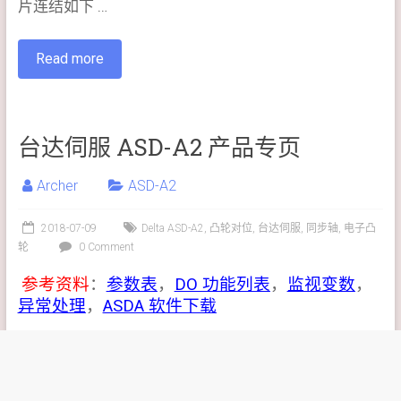
片连结如下 …
Read more
台达伺服 ASD-A2 产品专页
Archer
ASD-A2
2018-07-09
Delta ASD-A2
,
凸轮对位
,
台达伺服
,
同步轴
,
电子凸
轮
0 Comment
参考资料
：
参数表
，
DO 功能列表
，
监视变数
，
异常处理
，
ASDA 软件下载