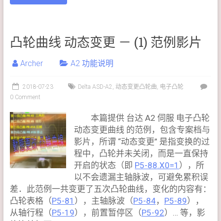
凸轮曲线 动态变更 － (1) 范例影片
Archer
A2 功能说明
2018-07-23
Delta ASD-A2
,
动态变更凸轮曲
,
电子凸轮
0 Comment
本篇提供 台达 A2 伺服 电子凸轮
动态变更曲线 的范例，包含专案档与
影片，所谓 “动态变更” 是指变换的过
程中，凸轮并未关闭，而是一直保持
开启的状态（即
P5-88.X0=1
），所
以不会遗漏主轴脉波，可避免累积误
差．此范例一共变更了五次凸轮曲线，变化的内容有：
凸轮表格（
P5-81
），主轴脉波（
P5-84
，
P5-89
），
从轴行程（
P5-19
），前置暂停区（
P5-92
）… 等，影