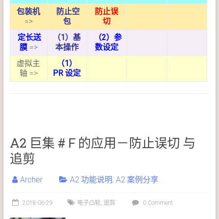
包装机
防止空
防止误
=>
包
切
定长送
（1）基
（2）参
膜
=>
本操作
数设定
虚拟主
（1）
轴 =>
PR 设定
A2 巨集 #Ｆ的应用－防止误切 与
追剪
Archer
A2 功能说明
,
A2 案例分享
2018-06-29
电子凸轮
,
追剪
0 Comment