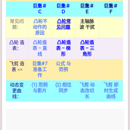
巨集＃
巨集＃
巨集＃
巨集＃
Ｃ
Ｄ
Ｅ
Ｆ
常见问
凸轮不
凸轮常
主轴脉
题：
动作的
见问题
波 干扰
原因
凸轮 造
凸轮造
凸轮造
凸轮造
表：
表 – 直
表 – 梯
表 – 三
线
形
角形
飞剪 造
巨集#7
公式 与
表 =>
准备工
范例
作
动态变
(1) 范例
(2) 相位
飞剪 动
飞剪 即
更曲
与影片
同步
态改切
时生成
线：
长
曲线