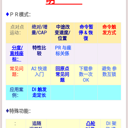
♦
ＰＲ模式：
点对点
绝对/增
中途改
命令暂
命令触
运动：
量/CAP
变速度/
停 & 恢
发方式
位置
復
分度/
特性比
PR 与座
直线座
较
标关係
标：
常见问
A2 快速
回原点
下载参
避免 参
题：
入门
常见问
数一次
数互锁
题
OK
应用案
DI 触发
例：
走定长
♦
特殊功能：
：
追随
凸轮
DI 架