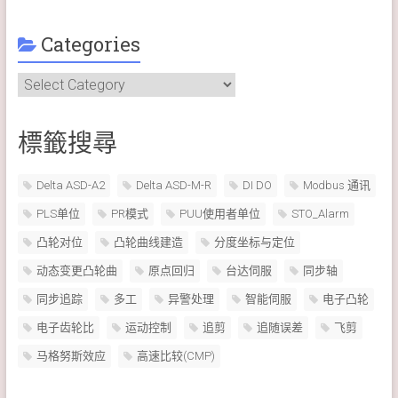
Categories
Categories
標籤搜尋
Delta ASD-A2
Delta ASD-M-R
DI DO
Modbus 通讯
PLS单位
PR模式
PUU使用者单位
STO_Alarm
凸轮对位
凸轮曲线建造
分度坐标与定位
动态变更凸轮曲
原点回归
台达伺服
同步轴
同步追踪
多工
异警处理
智能伺服
电子凸轮
电子齿轮比
运动控制
追剪
追随误差
飞剪
马格努斯效应
高速比较(CMP)