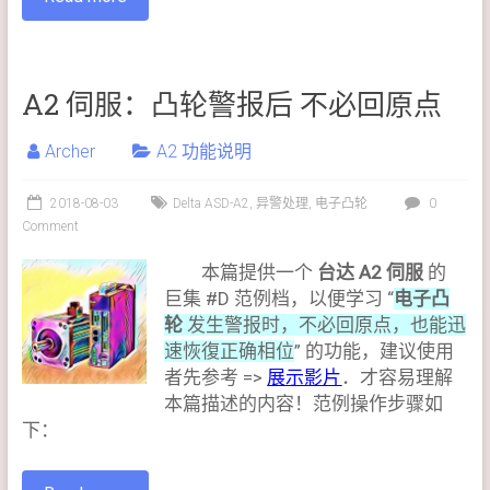
A2 伺服：凸轮警报后 不必回原点
Archer
A2 功能说明
2018-08-03
Delta ASD-A2
,
异警处理
,
电子凸轮
0
Comment
本篇提供一个
台达 A2 伺服
的
巨集 #D 范例档，以便学习 “
电子凸
轮
发生警报时，不必回原点，也能迅
速恢復正确相位
” 的功能，建议使用
者先参考 =>
展示影片
．才容易理解
本篇描述的内容！范例操作步骤如
下：