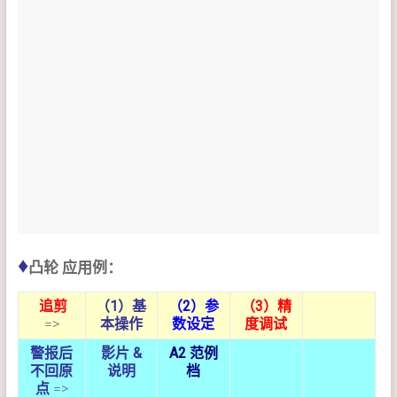
♦
凸轮 应用例：
追剪
（1）基
（2）参
（3）精
=>
本操作
数设定
度调试
警报后
影片 &
A2 范例
不回原
说明
档
点
=>