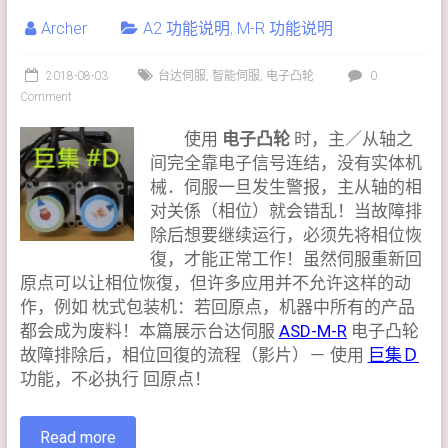
Archer
A2 功能说明
,
M-R 功能说明
2018-08-03
台达伺服
,
智能伺服
,
电子凸轮
0
Comment
使用
电子凸轮
时，主／从轴之
间完全靠电子信号连结，没有实体机
械．伺服一旦发生警报，主从轴的相
对关係（相位）就会错乱！当故障排
除后想要继续运行，必须先将相位恢
復，才能正常工作！虽然伺服重新回
原点可以让相位恢復，但许多应用并不允许这样的动
作，例如 枕式包装机：若回原点，机器中所有的产品
都会成为废料！本篇展示台达伺服
ASD-M-R
电子凸轮
故障排除后，相位回復的流程（影片）－ 使用
巨集Ｄ
功能，不必执行 回原点！
Read more