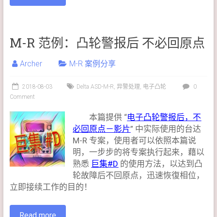
M-R 范例：凸轮警报后 不必回原点
Archer
M-R 案例分享
2018-08-03
Delta ASD-M-R
,
异警处理
,
电子凸轮
0
Comment
本篇提供 “
电子凸轮警报后，不
必回原点－影片
” 中实际使用的台达
M-R 专案，使用者可以依照本篇说
明，一步步的将专案执行起来，藉以
熟悉
巨集#D
的使用方法，以达到凸
轮故障后不回原点，迅速恢復相位，
立即接续工作的目的！
Read more