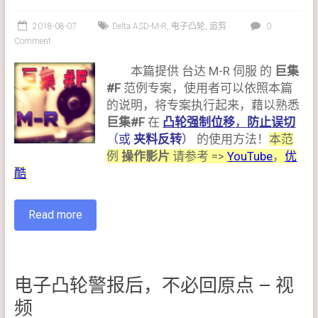
2018-08-07
Delta ASD-M-R
,
电子凸轮
,
追剪
0
Comment
本篇提供 台达 M-R 伺服 的
巨集
#F
范例专案，使用者可以依照本篇
的说明，将专案执行起来，藉以熟悉
巨集#F
在
凸轮强制位移
，
防止误切
（或
夹料反转
）
的使用方法！
本范
例
操作影片
请参考 =>
YouTube
，
优
酷
Read more
电子凸轮警报后，不必回原点 – 视
频