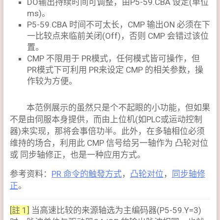
DO输出持续时间可调整，由P5-59.CBA 设定(单位
ms)。
P5-59.CBA 时间不可太长，CMP 输出ON 必须在下
一比较点来临前关闭(Off)，否则 CMP 会错过该位
置。
CMP 不限用于 PR模式，任何模式皆可操作，但
PR模式下可利用 PR来设定 CMP 的相关参数，操
作较为方便。
本范例展示的虽然只是个不起眼的小功能，但如果
不是由伺服本身提供，而由上位机(如PLC或运动控制
器)来实现，那将会事倍功半。此外，在多轴相位必须
维持的场合，利用此 CMP 信号给另一轴作为 凸轮对位
或 同步轴修正，也是一种应用方式。
参考资料：
PR 命令的触發方式
，
凸轮对位
，
同步轴修
正
。
[註 1]
当高速比较的来源轴选为主编码器(P5-59.Y=3)