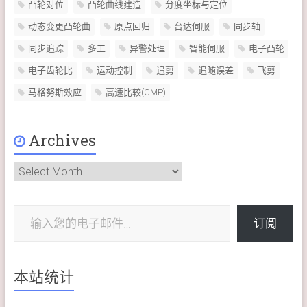
凸轮对位
凸轮曲线建造
分度坐标与定位
动态变更凸轮曲
原点回归
台达伺服
同步轴
同步追踪
多工
异警处理
智能伺服
电子凸轮
电子齿轮比
运动控制
追剪
追随误差
飞剪
马格努斯效应
高速比较(CMP)
Archives
Archives
输入您的电子邮件…
订阅
本站统计