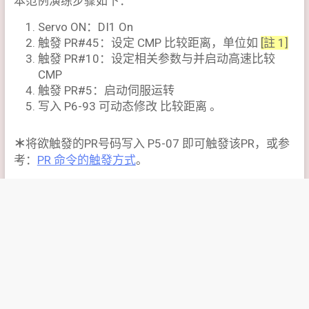
本范例演练步骤如下：
Servo ON：DI1 On
触發 PR#45：设定 CMP 比较距离，单位如
[註 1]
触發 PR#10：设定相关参数与并启动高速比较
CMP
触發 PR#5：启动伺服运转
写入 P6-93 可动态修改 比较距离 。
＊
将欲触發的PR号码写入 P5-07 即可触發该PR，或参
考：
PR 命令的触發方式
。