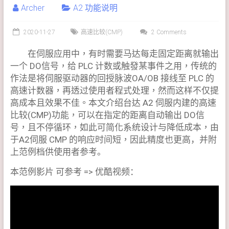
Archer
A2 功能说明
2020-11-27
高速比较(CMP)
2 Comments
在伺服应用中，有时需要马达每走固定距离就输出
一个 DO信号，给 PLC 计数或触發某事件之用，传统的
作法是将伺服驱动器的回授脉波OA/OB 接线至 PLC 的
高速计数器，再透过使用者程式处理，然而这样不仅提
高成本且效果不佳。
本文介绍台达 A2 伺服内建的高速
比较(CMP)功能，可以在指定的距离自动输出 DO信
号，且不停循环，如此可简化系统设计与降低成本，由
于A2伺服 CMP 的响应时间短，因此精度也更高
，
并附
上范例档供使用者参考。
本范例影片 可参考 => 优酷视频：