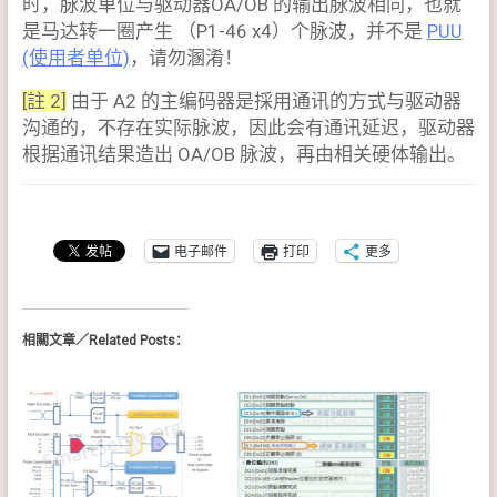
时，脉波单位与驱动器OA/OB 的输出脉波相同，也就
是马达转一圈产生 （P1-46 x4）个脉波，并不是
PUU
(使用者单位)
，请勿溷淆！
[註 2]
由于 A2 的主编码器是採用通讯的方式与驱动器
沟通的，不存在实际脉波，因此会有通讯延迟，驱动器
根据通讯结果造出 OA/OB 脉波，再由相关硬体输出。
电子邮件
打印
更多
相關文章／Related Posts：