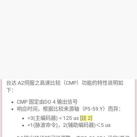
台达 A2伺服之高速比较（CMP）功能的特性说明如
下：
CMP 固定由DO 4 输出信号
响应时间，根据比较来源轴（P5-59.Y）而异：
=3(主编码器) < 125 us
[註 2]
=1(脉波命令)，2(辅助编码器)＜5 us