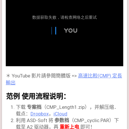
＊ YouTube 影片請參閱簡體版 =>
高速比較(CMP) 定長
輸出
范例 使用流程说明：
下载
专案档
（CMP_Length1.zip），并解压缩．
载点：
Dropbox
，
iCloud
利用 ASD-Soft 将
参数档
（CMP_cyclic.PAR）下
载至 A2 驱动器，再
重新上电
即可！