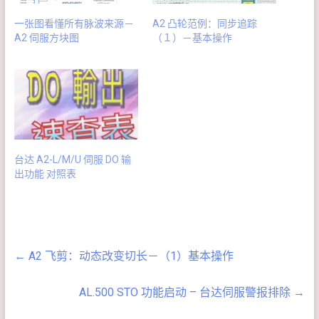
一张图看懂所有脉波来源－
A2 凸轮范例：同步追踪
A2 伺服方块图
（１）－基本操作
台达 A2-L/M/U 伺服 DO 输
出功能 对照表
←
A2 飞剪：动态改变切长－（1）基本操作
AL.500 STO 功能启动 – 台达伺服警报排除
→