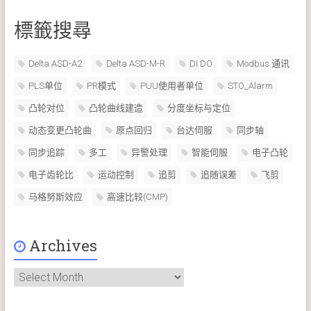
標籤搜尋
Delta ASD-A2
Delta ASD-M-R
DI DO
Modbus 通讯
PLS单位
PR模式
PUU使用者单位
STO_Alarm
凸轮对位
凸轮曲线建造
分度坐标与定位
动态变更凸轮曲
原点回归
台达伺服
同步轴
同步追踪
多工
异警处理
智能伺服
电子凸轮
电子齿轮比
运动控制
追剪
追随误差
飞剪
马格努斯效应
高速比较(CMP)
Archives
Archives
输入您的电子邮件…