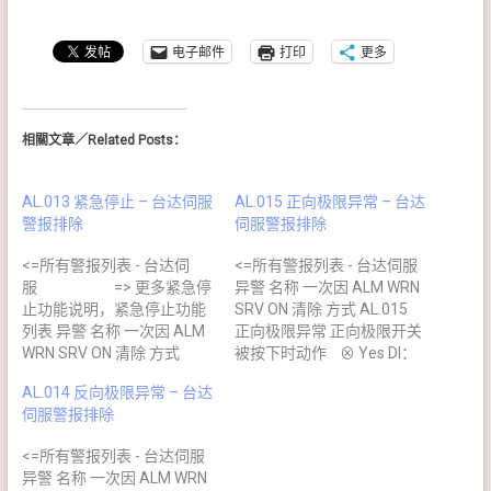
电子邮件
打印
更多
相關文章／Related Posts：
AL.013 紧急停止 – 台达伺服
AL.015 正向极限异常 – 台达
警报排除
伺服警报排除
<=所有警报列表 - 台达伺
<=所有警报列表 - 台达伺服
服 => 更多紧急停
异警 名称 一次因 ALM WRN
止功能说明，紧急停止功能
SRV ON 清除 方式 AL.015
列表 异警 名称 一次因 ALM
正向极限异常 正向极限开关
WRN SRV ON 清除 方式
被按下时动作 ⊗ Yes DI：
AL.013 紧急停止 紧急按钮
ARST 清除或Servo Off 清
AL.014 反向极限异常 – 台达
按下时动作 ⊗ NO DI EMGS
除或脱离正向极限后自动清
伺服警报排除
解除自动清除 异警原因 检查
除 异警原因 检查方法 排除
方法 排除方法 紧急停止开关
方法 正向极限开关按下 确认
<=所有警报列表 - 台达伺服
按下 确认 DI.EMGS(0x21) 开
DI.PL(0x23) 开关位置 开启
异警 名称 一次因 ALM WRN
关位置 开启紧急停止开关
正向极限开关 （以上资讯参