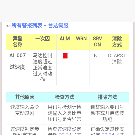
<=
所有警报列表 – 台达伺服
异警
一次因
ALM
WRN
SRV
清除
名称
ON
方式
AL.007
马达控制
⊗
NO
DI.ARST
速度超过
清除
过速度
正常速度
过大时动
作
其他原因
检查方法
排除方法
速度输入命令
用讯号检测计检
调整输入变讯号
变动过剧
测输入之类比电
动率或开启滤波
压讯号是否异常
功能
过速度判定参
检查过速度设定
正确设定过速度