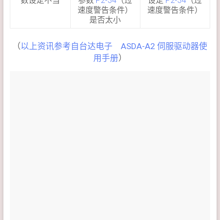
数设定不当
参数
P2-34
（过
设定
P2-34
（过
速度警告条件）
速度警告条件）
是否太小
（
以上资讯参考自台达电子 ASDA-A2 伺服驱动器使
用手册
）