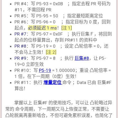
PR #4：写 P5-93 = 0x0B ；指定去程 PR 号码为
#11，不需回程 PR
PR #5：写 P5-95 = 50 ；指定最短距离定位
PR #6：写 P5-96 = 0 ；指定目标为 0 度，回到
起点，
必须延迟 1 ms
！
[注 1]
PR #7
：写 P5-97 = 0x0F ；执行巨集Ｆ，将回到
起点的位移量算出，存到 PR#11 的资料中
PR #8
：写 P5-19 = 0 ；设定 凸轮倍率 = 0，还
不会马上生效！
[注 2]
PR #9
：写 P5-97 = 8 ；执行
巨集#8
，让 P5-
19=0 立即生效
PR #10：写
P5-19
= 1.000000；重设 凸轮倍率 =
1 倍，在下一周期（0度）生效！
PR #11：执行
增量定位
命令 ；Data 已由 巨集#F
算出！
掌握以上 巨集#F 的使用技巧，可以让 凸轮略过异
常的 命令周期，下一周期又马上恢復正常，不需要让
凸轮脱离再重新啮合，不但可避免累积误差，也简化了