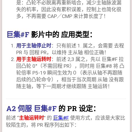
是：凸轮不必脱离再重新啮合，减少主轴脉波漏
失的机率，因此没有累积误差，控制上也简化很
多，不再需要 CAP／CMP 来计算长度了！
巨集#F
影片中的 应用类型：
用于主轴停止时
：只有前述 1. 属之，会需要 去程
PR 与 回程 PR，以维持 主从轴 相位正确！
用于主轴运转时
：前述 2,3 属之，先以 巨集#F 拉
回凸轮 0°（不需回程 PR），同时用 巨集#8 将 凸
轮倍率 P5-19 瞬间生效为０（表示从轴不再跟随
后续的凸轮命令），相当于当次周期 从轴 没有跟
随主轴，等下一周期才继续跟随 主轴运转！
A2 伺服 巨集#F
的 PR 设定：
前述 “
主轴运转时
” 的
巨集#F
使用方式，应该是大家比
较陌生的，将 PR 程序列出如下：