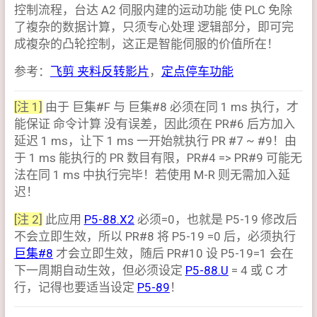
控制流程，台达 A2 伺服内建的运动功能 使 PLC 免除
了複杂的数据计算，只须专心处理 逻辑部分，即可完
成複杂的凸轮控制，这正是智能伺服的价值所在！
参考：
飞剪 夹料反转影片
，
定点停车功能
[注 1]
由于 巨集#F 与 巨集#8 必须在同 1 ms 执行，才
能保证 命令计算 没有误差，因此须在 PR#6 后方加入
延迟 1 ms，让下 1 ms 一开始就执行 PR #7 ~ #9！由
于 1 ms 能执行的 PR 数目有限，PR#4 => PR#9 可能无
法在同 1 ms 中执行完毕！若使用 M-R 则无需加入延
迟！
[注 2]
此应用
P5-88.X2
必须=0，也就是 P5-19 修改后
不会立即生效，所以 PR#8 将 P5-19 =0 后，必须执行
巨集#8
才会立即生效，随后 PR#10 设 P5-19=1 会在
下一周期自动生效，但必须设定
P5-88.U
= 4 或 C 才
行，记得也要适当设定
P5-89
！