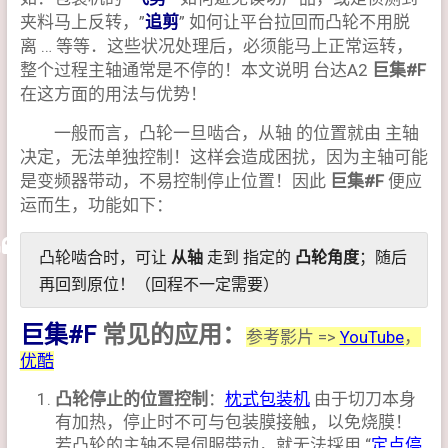
夹料马上反转，”
追剪
” 如何让平台拉回而凸轮不用脱
离 … 等等．这些状况处理后，必须能马上正常运转，
整个过程主轴通常是不停的！本文说明 台达A2
巨集#F
在这方面的用法与优势！
一般而言，凸轮一旦啮合，从轴 的位置就由 主轴
决定，无法单独控制！这样会造成困扰，因为主轴可能
是变频器带动，不易控制停止位置！因此
巨集#F
便应
运而生，功能如下：
凸轮啮合时，可让
从轴
走到 指定的
凸轮角度
；随后
再回到原位！（回程不一定需要）
巨集#F
常见的应用：
参考影片 =>
YouTube
，
优酷
凸轮停止的位置控制
：
枕式包装机
由于切刀本身
有加热，停止时不可与包装膜接触，以免烧膜！
若凸轮的主轴不是伺服带动，就无法採用 “
定点停