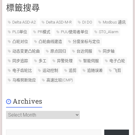
標籤搜尋
Delta ASD-A2
Delta ASD-M-R
DI DO
Modbus 通讯
PLS单位
PR模式
PUU使用者单位
STO_Alarm
凸轮对位
凸轮曲线建造
分度坐标与定位
动态变更凸轮曲
原点回归
台达伺服
同步轴
同步追踪
多工
异警处理
智能伺服
电子凸轮
电子齿轮比
运动控制
追剪
追随误差
飞剪
马格努斯效应
高速比较(CMP)
Archives
Archives
输入您的电子邮件…