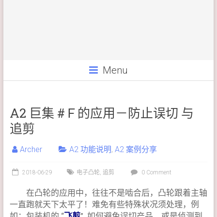
Menu
A2 巨集 #Ｆ的应用－防止误切 与
追剪
Archer
A2 功能说明
,
A2 案例分享
2018-06-29
电子凸轮
,
追剪
0 Comment
在凸轮的应用中，往往不是啮合后，凸轮跟着主轴
一直跑就天下太平了！难免有些特殊状况须处理，例
如：包装机的 “
飞剪
” 如何避免误切产品，或是侦测到