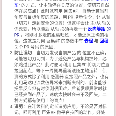
车
” 的方式，让主轴停在０度的位置，使切刀自然
停在最高点！此时就可用 巨集#F，自动计算当前
角度与目标角度的差距，用 PR 增量命令，让 从轴
（切刀）走到安全的位置！但这样会让 主/从 轴关
係改变，所以随后 从轴 必须再走一个
反向等距
的
PR
，将刚才多走的距离归还，才能还原正确的相
位，这就是为何 巨集#F 的参数中有
去程
与
回程
２个 PR 号码 的原因．
防止误切
：当切刀发现当前产品 的 位置不正确，
可能被切刀切到，为了避免产品与机构损坏，必
须略过此产品！此时便可利用 巨集#F 将切刀位置
拉回起点，等下一周期再重新跟随主轴运转！侦
测的方式除了利用 感测器 直接照产品之外，也有
利用马达电流数值异常来判断夹料的．前者能够
提早反应但有时侦测很困难，后者发现异常时就
已经夹到产品了，速度太快时会来不及回头，二
种方式都有使用上的盲点！
追剪
：在连续料的定长追剪应用，不论是否对标
记，都可利用 巨集#F 做平台拉回的动作，好处