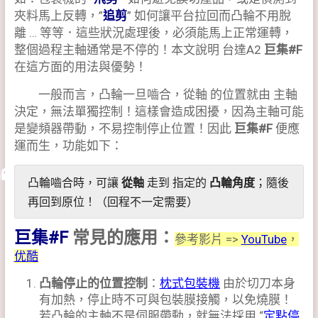
夾料馬上反轉，”
追剪
” 如何讓平台拉回而凸輪不用脫
離 … 等等．這些狀況處理後，必須能馬上正常運轉，
整個過程主軸通常是不停的！本文說明 台達A2
巨集#F
在這方面的用法與優勢！
一般而言，凸輪一旦嚙合，從軸 的位置就由 主軸
決定，無法單獨控制！這樣會造成困擾，因為主軸可能
是變頻器帶動，不易控制停止位置！因此
巨集#F
便應
運而生，功能如下：
凸輪嚙合時，可讓
從軸
走到 指定的
凸輪角度
；隨後
再回到原位！（回程不一定需要）
巨集#F
常見的應用：
參考影片 =>
YouTube
，
优酷
凸輪停止的位置控制
：
枕式包裝機
由於切刀本身
有加熱，停止時不可與包裝膜接觸，以免燒膜！
若凸輪的主軸不是伺服帶動，就無法採用 “
定點停