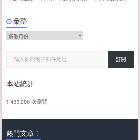
彙整
彙
整
輸入你的電子郵件地址…
訂閱
本站統計
1,433,008 次瀏覽
熱門文章︰