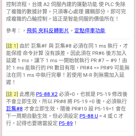
控制流程，台達 A2 伺服內建的運動功能 使 PLC 免除
了複雜的數據計算，只須專心處理 邏輯部分，即可完
成複雜的凸輪控制，這正是智能伺服的價值所在！
參考：，
飛剪 夾料反轉影片
，
定點停車功能
[註 1]
由於 巨集#F 與 巨集#8 必須在同 1 ms 執行，才
能保證 命令計算 沒有誤差，因此須在 PR#6 後方加入
延遲 1 ms，讓下 1 ms 一開始就執行 PR #7 ~ #9！由
於 1 ms 能執行的 PR 數目有限，PR#4 => PR#9 可能無
法在同 1 ms 中執行完畢！若使用 M-R 則無需加入延
遲！
[註 2]
此應用
P5-88.X2
必須=0，也就是 P5-19 修改後
不會立即生效，所以 PR#8 將 P5-19 =0 後，必須執行
巨集#8
才會立即生效，隨後 PR#10 設 P5-19=1 會在
下一周期自動生效，但必須設定
P5-88.U
= 4 或 C 才
行，記得也要適當設定
P5-89
！