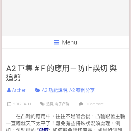
Menu
A2 巨集 #Ｆ的應用－防止誤切 與
追剪
Archer
A2 功能說明
,
A2 案例分享
2017-04-11
追剪
,
電子凸輪
0 Comment
在凸輪的應用中，往往不是嚙合後，凸輪跟著主軸
一直跑就天下太平了！難免有些特殊狀況須處理，例
如：包裝機的 “
飛剪
” 如何避免誤切產品，或是偵測到