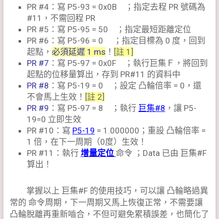
PR #4：寫 P5-93 = 0x0B ；指定去程 PR 號碼為
#11，不需回程 PR
PR #5：寫 P5-95 = 50 ；指定最短距離定位
PR #6：寫 P5-96 = 0 ；指定目標為 0 度，回到
起點，
必須延遲 1 ms
！
[註 1]
PR #7
：寫 P5-97 = 0x0F ；執行巨集Ｆ，將回到
起點的位移量算出，存到 PR#11 的資料中
PR #8
：寫 P5-19 = 0 ；設定 凸輪倍率 = 0，還
不會馬上生效！
[註 2]
PR #9
：寫 P5-97 = 8 ；執行
巨集#8
，讓 P5-
19=0 立即生效
PR #10：寫
P5-19
= 1.000000；重設 凸輪倍率 =
1 倍，在下一周期（0度）生效！
PR #11：執行
增量定位
命令 ；Data 已由 巨集#F
算出！
掌握以上 巨集#F 的使用技巧，可以讓 凸輪略過異
常的 命令周期，下一周期又馬上恢復正常，不需要讓
凸輪脫離再重新嚙合，不但可避免累積誤差，也簡化了