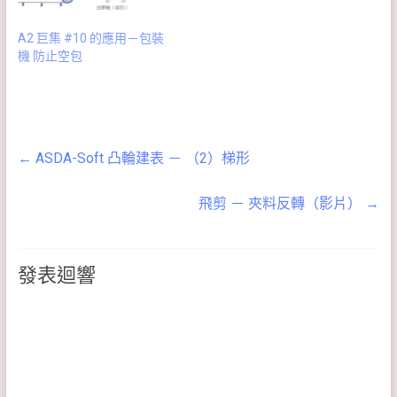
A2 巨集 #10 的應用－包裝
機 防止空包
←
ASDA-Soft 凸輪建表 － （2）梯形
飛剪 － 夾料反轉（影片）
→
發表迴響