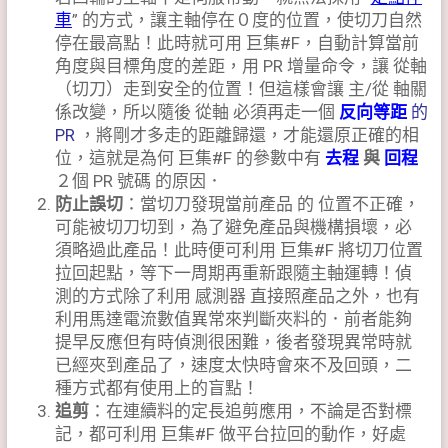
車
” 的方式，讓主軸停在０度的位置，使切刀自然
停在最高點！此時就可用 巨集#F，自動計算當前
角度與目標角度的差距，用 PR 增量命令，讓 從軸
（切刀）走到安全的位置！但這樣會讓 主/從 軸關
係改變，所以隨後 從軸 必須再走一個
反向等距
的
PR
，將剛才多走的距離歸還，才能還原正確的相
位，這就是為何 巨集#F 的參數中有
去程
與
回程
２個 PR 號碼 的原因．
防止誤切
：當切刀發現當前產品 的 位置不正確，
可能被切刀切到，為了避免產品與機構損壞，必
須略過此產品！此時便可利用 巨集#F 將切刀位置
拉回起點，等下一周期再重新跟隨主軸運轉！偵
測的方式除了利用 感測器 直接照產品之外，也有
利用馬達電流數值異常來判斷夾料的．前者能夠
提早反應但有時偵測很困難，後者發現異常時就
已經夾到產品了，速度太快時會來不及回頭，二
種方式都有使用上的盲點！
追剪
：在連續料的定長追剪應用，不論是否對標
記，都可利用 巨集#F 做平台拉回的動作，好處