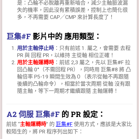
是：凸輪不必脫離再重新嚙合，減少主軸脈波漏
失的機率，因此沒有累積誤差，控制上也簡化很
多，不再需要 CAP／CMP 來計算長度了！
巨集#F
影片中的 應用類型：
用於主軸停止時
：只有前述 1. 屬之，會需要 去程
PR 與 回程 PR，以維持 主從軸 相位正確！
用於主軸運轉時
：前述 2,3 屬之，先以 巨集#F 拉
回凸輪 0°（不需回程 PR），同時用 巨集#8 將 凸
輪倍率 P5-19 瞬間生效為０（表示從軸不再跟隨
後續的凸輪命令），相當於當次周期 從軸 沒有跟
隨主軸，等下一周期才繼續跟隨 主軸運轉！
A2 伺服 巨集#F
的 PR 設定：
前述 “
主軸運轉時
” 的
巨集#F
使用方式，應該是大家比
較陌生的，將 PR 程序列出如下：