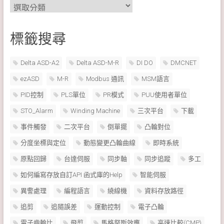
分
類
標籤搜尋
Delta ASD-A2
Delta ASD-M-R
DI DO
DMCNET
ezASD
M-R
Modbus 通訊
MSM語言
PID控制
PLS單位
PR模式
PUU使用者單位
STO_Alarm
Winding Machine
三次平台
下載
事件觸發
二次平台
倒單擺
凸輪對位
分度坐標與定位
動態變更凸輪曲線
即時系統
原點回歸
台達伺服
同步軸
同步追蹤
多工
如何編寫存放自訂API 函式庫的Help
智能伺服
異警處理
編程語言
繞線機
資料存放路徑
追剪
追隨誤差
運動控制
電子凸輪
電子齒輪比
飛剪
馬格努斯效應
高速比較(CMP)