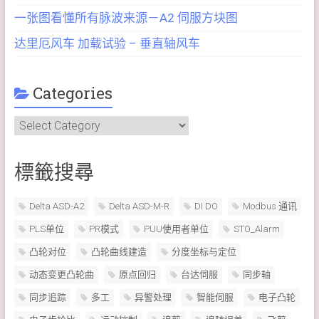
一张图看懂所有脉波来源－A2 伺服方块图
达里厄风车 加载试验 – 垂直轴风车
Categories
Categories
標籤搜尋
Delta ASD-A2
Delta ASD-M-R
DI DO
Modbus 通讯
PLS单位
PR模式
PUU使用者单位
STO_Alarm
凸轮对位
凸轮曲线建造
分度坐标与定位
动态变更凸轮曲
原点回归
台达伺服
同步轴
同步追踪
多工
异警处理
智能伺服
电子凸轮