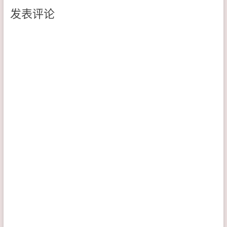
于迴响加入本篇不足处，以
－－－ 以下为网民贡献
发表评论
嘉惠大众 －－－－－－－
－－－－－－－－－－－－
－－－－
－－－－－－ 其他原因 检查
方法 排除方法 －－－－
－－－－ 分享是一种美
德，请于迴响加入本篇不足
处，以嘉惠大众 －－－－
－－－－