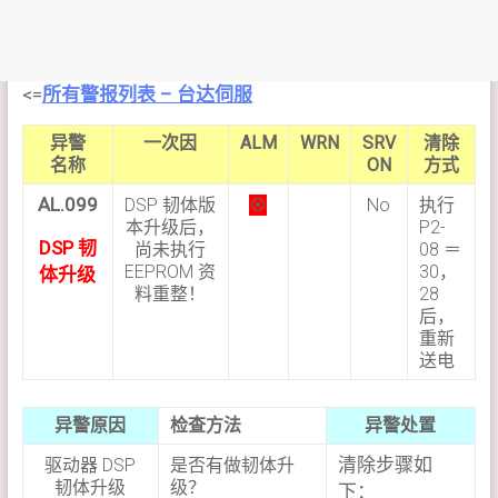
<=
所有警报列表 – 台达伺服
异警
一次因
ALM
WRN
SRV
清除
名称
ON
方式
AL.099
DSP 韧体版
⊗
No
执行
本升级后，
P2-
DSP 韧
尚未执行
08 ＝
EEPROM 资
30，
体升级
料重整！
28
后，
重新
送电
异警原因
检查方法
异警处置
清除步骤如
驱动器 DSP
是否有做韧体升
韧体升级
级？
下：