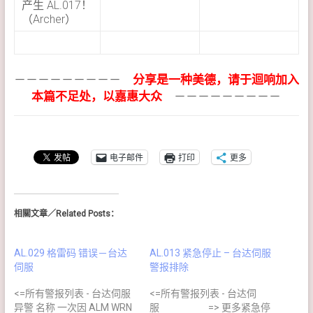
产生 AL.017！
（Archer）
－－－－－－－－－
分享是一种美德，请于迴响加入
本篇不足处，以嘉惠大众
－－－－－－－－－
电子邮件
打印
更多
相關文章／Related Posts：
AL.029 格雷码 错误－台达
AL.013 紧急停止 – 台达伺服
伺服
警报排除
<=所有警报列表 - 台达伺服
<=所有警报列表 - 台达伺
异警 名称 一次因 ALM WRN
服 => 更多紧急停