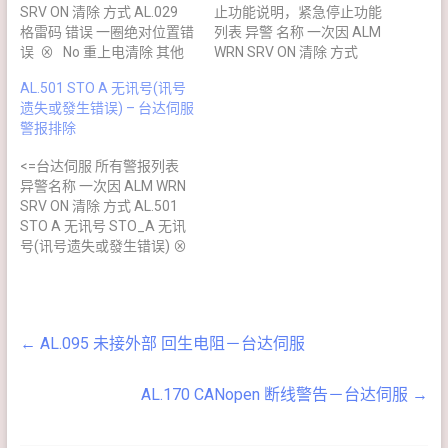
SRV ON 清除 方式 AL.029
止功能说明，紧急停止功能
格雷码 错误 一圈绝对位置错
列表 异警 名称 一次因 ALM
误 ⊗ No 重上电清除 其他
WRN SRV ON 清除 方式
原因 检查方法 异警处置 一
AL.013 紧急停止 紧急按钮
AL.501 STO A 无讯号(讯号
圈绝对位置错误 重新上电运
按下时动作 ⊗ NO DI EMGS
遗失或發生错误) – 台达伺服
转马达，确认异警是否重现
解除自动清除 异警原因 检查
警报排除
若仍出现异警，则须更换
方法 排除方法 紧急停止开关
Encoder （以上资讯参考
按下 确认 DI.EMGS(0x21) 开
<=台达伺服 所有警报列表
自台达电子 ASDA-A2 伺
关位置 开启紧急停止开关
异警名称 一次因 ALM WRN
服驱动器使用手册） －－－
（以上资讯参考自台达电
SRV ON 清除 方式 AL.501
－－－－－－－－－－－－
子 ASDA-A2 伺服驱动器
STO A 无讯号 STO_A 无讯
－－－ 以下为网民贡献
使用手册） －－－－－－－
号(讯号遗失或發生错误) ⊗
－－－－－－－－－－－－
－－－－－－－－－－－
No 重新断开电 异警原因 检
－－－－－－ 其他原因 检查
－ 以下为网民贡献 －－
查与处置 排除方法 STO_A
方法 排除方法 －－－－
－－－－－－－－－－－－
失去致能讯号或 STO_A 讯
－－－－－ 分享是一种美
－－－－－ 其他原因 检查方
号没有与 STO_B 讯号同步
德，请于迴响加入本篇不足
法 排除方法 未接紧急停止开
←
AL.095 未接外部 回生电阻－台达伺服
且差距达 1 秒以上。 请确认
处，以嘉惠大众 －－－－
关(Archer) 如应用不需要紧
STO_A 的接线是否正确。
－－－－－
急停止保护，可将此警报遮
重新断开电 （以上资讯参考
蔽，方法见 => 台达伺服快
AL.170 CANopen 断线警告－台达伺服
→
自台达电子 ASDA-A2 伺
速入门 －－－－－－－
服驱动器使用手册） －－－
－－ 分享是一种美德，请
－－－－－－－－－－－－