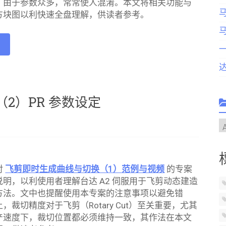
，由于参数众多，常常使人混淆。本文将相关功能与
方块图以利快速全盘理解，供读者参考。
e
（2）PR 参数设定
C
对
飞剪即时生成曲线与切换（1）范例与视频
的专案
明，以利使用者理解台达 A2 伺服用于飞剪动态建造
方法。文中也提醒使用本专案的注意事项以避免错
，裁切精度对于飞剪（Rotary Cut）至关重要，尤其
产速度下，裁切位置都必须维持一致，其作法在本文