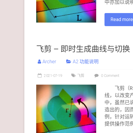
中亦加以说
Read mor
飞剪 – 即时生成曲线与切换
Archer
A2 功能说明
2021-07-19
飞剪
0 Comment
飞剪（R
线，以改变
中，虽然已
造出的，因而
例，针对运
提供操作范