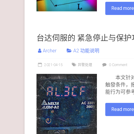
Read mor
台达伺服的 紧急停止与保护
Archer
A2 功能说明
2021-04-15
异警处理
0 Comment
本文针对
触發条件，报
能行为可参考
Read mor