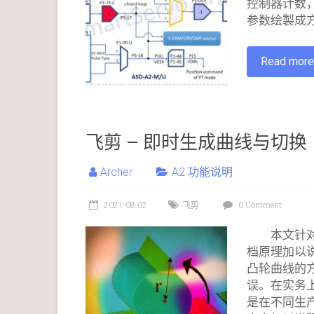
控制器计数
参数绘製成
Read mor
飞剪 – 即时生成曲线与切换
Archer
A2 功能说明
2021-08-02
飞剪
0 Comment
本文针
档原理加以说
凸轮曲线的
误。在实务上
是在不同生