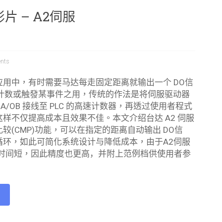
片 – A2伺服
nts
应用中，有时需要马达每走固定距离就输出一个 DO信
C 计数或触發某事件之用，传统的作法是将伺服驱动器
A/OB 接线至 PLC 的高速计数器，再透过使用者程式
这样不仅提高成本且效果不佳。
本文介绍台达 A2 伺服
较(CMP)功能，可以在指定的距离自动输出 DO信
循环，如此可简化系统设计与降低成本，由于A2伺服
应时间短，因此精度也更高
，
并附上范例档供使用者参
e