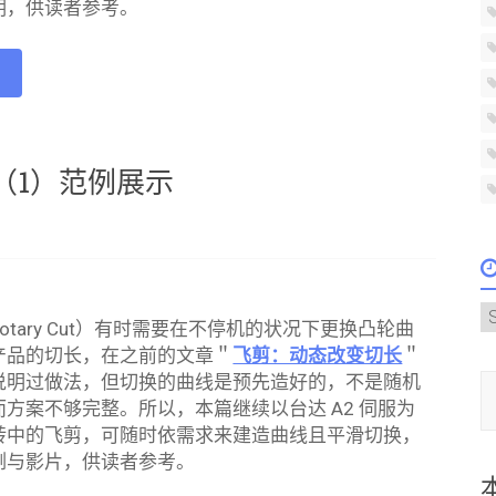
明，供读者参考。
e
（1）范例展示
A
otary Cut）有时需要在不停机的状况下更换凸轮曲
产品的切长，在之前的文章＂
飞剪：动态改变切长
＂
输入您的
说明过做法，但切换的曲线是预先造好的，不是随机
方案不够完整。所以，本篇继续以台达 A2 伺服为
转中的飞剪，可随时依需求来建造曲线且平滑切换，
例与影片，供读者参考。