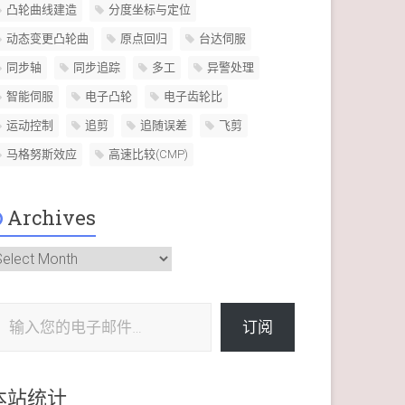
凸轮曲线建造
分度坐标与定位
动态变更凸轮曲
原点回归
台达伺服
同步轴
同步追踪
多工
异警处理
智能伺服
电子凸轮
电子齿轮比
运动控制
追剪
追随误差
飞剪
马格努斯效应
高速比较(CMP)
Archives
rchives
电子邮件…
订阅
本站统计