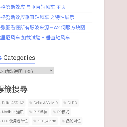
马格努斯效应 与垂直轴风车 主页
马格努斯效应垂直轴风车 之特性展示
一张图看懂所有脉波来源－A2 伺服方块图
达里厄风车 加载试验 – 垂直轴风车
Categories
ategories
標籤搜尋
Delta ASD-A2
Delta ASD-M-R
DI DO
Modbus 通讯
PLS单位
PR模式
PUU使用者单位
STO_Alarm
凸轮对位