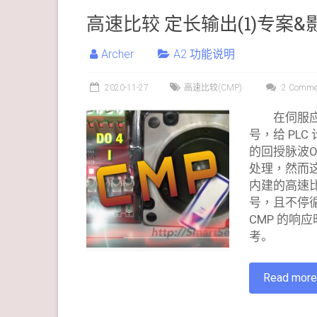
高速比较 定长输出(1)专案&影
Archer
A2 功能说明
2020-11-27
高速比较(CMP)
2 Comme
在伺服
号，给 PL
的回授脉波O
处理，然而
内建的高速比
号，且不停
CMP 的响
考。
Read mor