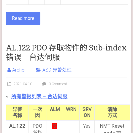
Read more
AL.122 PDO 存取物件的 Sub-index
错误－台达伺服
Archer
ASD 异警处理
2021-04-10
0 Comment
<=
所有警报列表 – 台达伺服
异警
一次
ALM
WRN
SRV
清除
名称
因
ON
方式
AL.122
PDO
NMT:Reset
⊗
Yes