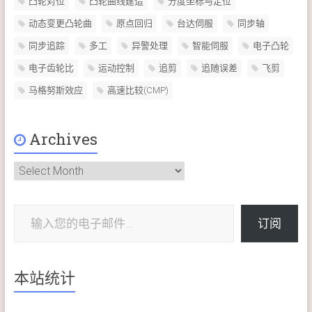
凸轮对位
凸轮曲线建造
分度坐标与定位
动态变更凸轮曲
原点回归
台达伺服
同步轴
同步追踪
多工
异警处理
智能伺服
电子凸轮
电子齿轮比
运动控制
追剪
追随误差
飞剪
马格努斯效应
高速比较(CMP)
Archives
Archives
输入您的电子邮件…
订阅
本站统计