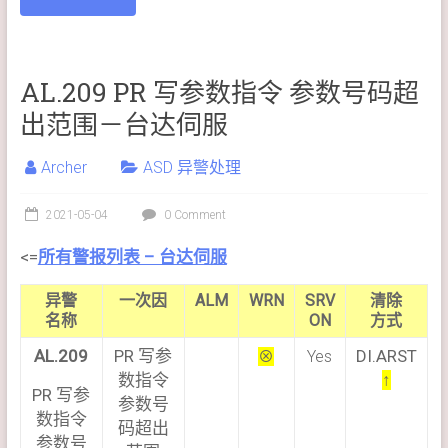
AL.209 PR 写参数指令 参数号码超
出范围－台达伺服
Archer
ASD 异警处理
2021-05-04
0 Comment
<=
所有警报列表 – 台达伺服
异警
一次因
ALM
WRN
SRV
清除
名称
ON
方式
AL.209
PR 写参
DI.ARST
⊗
Yes
数指令
↑
PR 写参
参数号
数指令
码超出
参数号