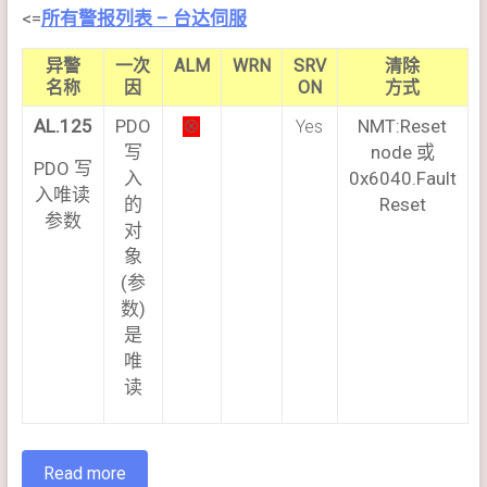
<=
所有警报列表 – 台达伺服
异警
一次
ALM
WRN
SRV
清除
名称
因
ON
方式
AL.125
PDO
NMT:Reset
⊗
Yes
写
node 或
PDO 写
入
0x6040.Fault
入唯读
的
Reset
参数
对
象
(参
数)
是
唯
读
Read more