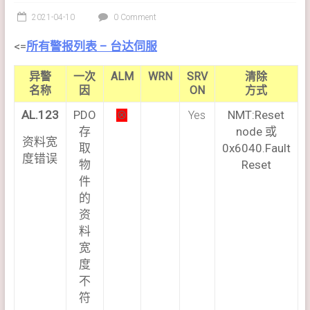
2021-04-10
0 Comment
<=
所有警报列表 – 台达伺服
异警
一次
ALM
WRN
SRV
清除
名称
因
ON
方式
AL.123
PDO
NMT:Reset
⊗
Yes
存
node 或
资料宽
取
0x6040.Fault
度错误
物
Reset
件
的
资
料
宽
度
不
符