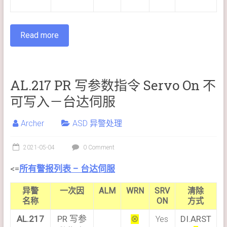
Read more
AL.217 PR 写参数指令 Servo On 不
可写入－台达伺服
Archer
ASD 异警处理
2021-05-04
0 Comment
<=
所有警报列表 – 台达伺服
异警
一次因
ALM
WRN
SRV
清除
名称
ON
方式
AL.217
PR 写参
DI.ARST
⊗
Yes