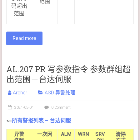
范围
码超出
范围
Read more
AL.207 PR 写参数指令 参数群组超
出范围－台达伺服
Archer
ASD 异警处理
2021-05-04
0 Comment
<=
所有警报列表 – 台达伺服
异警
一次因
ALM
WRN
SRV
清除