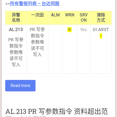
<=
所有警报列表 – 台达伺服
异警
一次因
ALM
WRN
SRV
清除
名称
ON
方式
AL.215
PR 写参
DI.ARST
⊗
Yes
数指令
↑
PR 写参
参数唯
数指令
读不可
参数唯
写入
读不可
写入
Read more
AL.213 PR 写参数指令 资料超出范