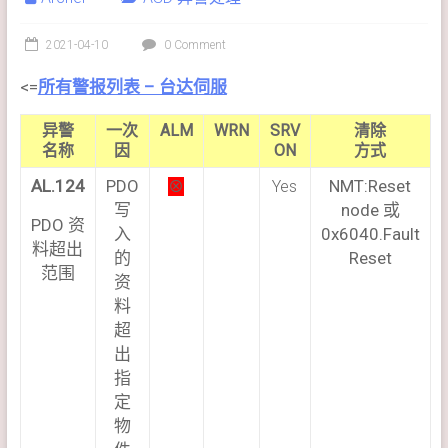
2021-04-10
0 Comment
<=
所有警报列表 – 台达伺服
异警
一次
ALM
WRN
SRV
清除
名称
因
ON
方式
AL.124
PDO
NMT:Reset
⊗
Yes
写
node 或
PDO 资
入
0x6040.Fault
料超出
的
Reset
范围
资
料
超
出
指
定
物