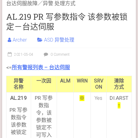
台达伺服故障／异警 处理方式
AL.219 PR 写参数指令 该参数被锁
定－台达伺服
Archer
ASD 异警处理
2021-05-04
0 Comment
<=
所有警报列表 – 台达伺服
异警
一次因
ALM
WRN
SRV
清除
名称
ON
方式
AL.219
PR 写参
DI.ARST
⊗
Yes
数指
↑
PR 写参
令，该
数指令
参数被
该参数
锁定不
被锁定
可写入