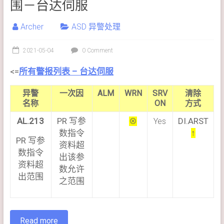
围－台达伺服
Archer
ASD 异警处理
2021-05-04
0 Comment
<=
所有警报列表 – 台达伺服
异警
一次因
ALM
WRN
SRV
清除
名称
ON
方式
AL.213
PR 写参
DI.ARST
⊗
Yes
数指令
↑
PR 写参
资料超
数指令
出该参
资料超
数允许
出范围
之范围
Read more