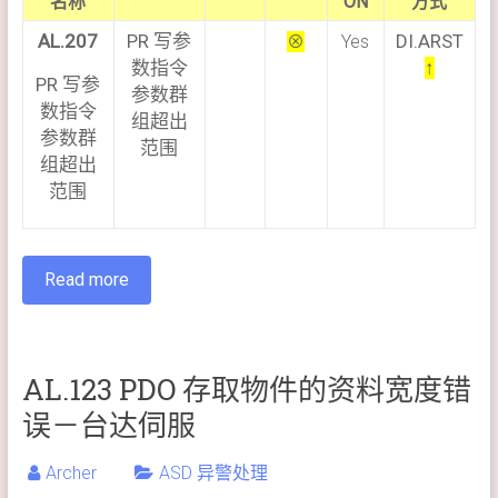
名称
ON
方式
AL.207
PR 写参
DI.ARST
⊗
Yes
数指令
↑
PR 写参
参数群
数指令
组超出
参数群
范围
组超出
范围
Read more
AL.123 PDO 存取物件的资料宽度错
误－台达伺服
Archer
ASD 异警处理