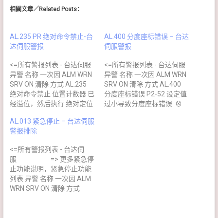
相關文章／Related Posts：
AL.235 PR 绝对命令禁止-台
AL.400 分度座标错误 – 台达
达伺服警报
伺服警报
<=所有警报列表 - 台达伺服
<=所有警报列表 - 台达伺服
异警 名称 一次因 ALM WRN
异警 名称 一次因 ALM WRN
SRV ON 清除 方式 AL.235
SRV ON 清除 方式 AL.400
绝对命令禁止 位置计数器 已
分度座标错误 P2-52 设定值
经溢位，然后执行 绝对定位
过小导致分度座标错误 ⊗
命令 ⊗ YES DI.ARST 清除
NO DI.ARST 清除 其他原因
AL.013 紧急停止 – 台达伺服
其他原因 检查方法 排除方法
检查方法 排除方法 P2-52 设
警报排除
坐标 溢位 增量型系统： PR
定错误 检查 P2-52 是否设定
模式一直持续往单一方向运
在范围内，若设定值太小时
<=所有警报列表 - 台达伺
转，使回授位置暂存器
会导致分度座标系错误 重新
服 => 更多紧急停
(FB_PUU)溢位，造成座标系
调整 P2-52 至适当的数值
止功能说明，紧急停止功能
无法反映正确位置，此时下
（以上资讯参考自台达电
列表 异警 名称 一次因 ALM
达PR 绝对定位命令则产生
子 ASDA-A2 伺服驱动器
WRN SRV ON 清除 方式
此错误！ 进行原点復归程序
使用手册） －－－－－－－
AL.013 紧急停止 紧急按钮
坐标溢位 或 未定义 绝对型
－－－－－－－－－－－
按下时动作 ⊗ NO DI EMGS
系统： 以下状况下达绝对定
－ 以下为网民贡献 －－
解除自动清除 异警原因 检查