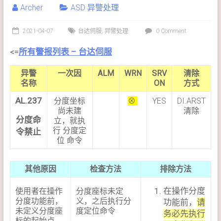
Archer
ASD 异警处理
2021-04-07
台达伺服
,
异警处理
0 Comment
<=
所有警报列表 – 台达伺服
异警
一次因
ALM
WRN
SRV
清除
名称
ON
方式
AL.237
分度坐标
⊗
YES
DI.ARST
尚未建
清除
分度命
立，就执
行 分度定
令禁止
位 命令
其他原因
检查方法
排除方法
在操作分度
使用者在操作
分度座标未定
分度功能前，
义，之后执行分
功能前，
请
未定义分度座
度定位命令
务必先执行
标的起始点，