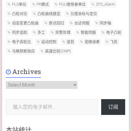
PLS单位
PR模式
PUU使用者单位
STO_Alarm
凸轮对位
凸轮曲线建造
分度坐标与定位
动态变更凸轮曲
原点回归
台达伺服
同步轴
同步追踪
多工
异警处理
智能伺服
电子凸轮
电子齿轮比
运动控制
追剪
追随误差
飞剪
马格努斯效应
高速比较(CMP)
Archives
Archives
输入您的电子邮件…
订阅
本站统计