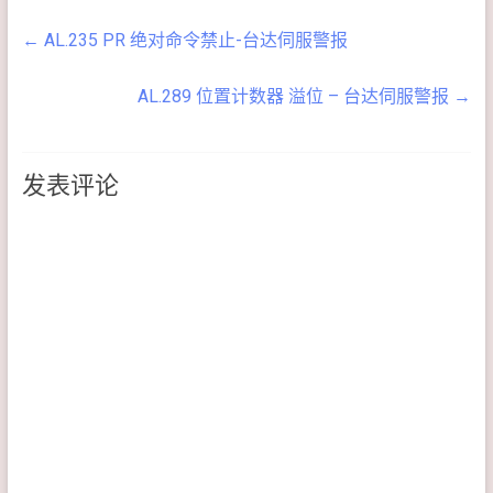
位命令时会产生此错误： 1.
－－－－－－－－－－－－
方法 排除方法 紧急停止开关
回授位置暂存器(FB_PUU)溢
－－－－－ 其他原因 检查方
←
AL.235 PR 绝对命令禁止-台达伺服警报
按下 确认 DI.EMGS(0x21) 开
位时 2. 更改P1.01.Z 后没有
法 排除方法 －－－－－
关位置 开启紧急停止开关
回原点还未执行原点程序 3.
－－－－ 分享是一种美
（以上资讯参考自台达电
改变电子齿轮比后(P1-44、
德，请于迴响加入本篇不足
AL.289 位置计数器 溢位 – 台达伺服警报
→
子 ASDA-A2 伺服驱动器
P1-45)后还未执行原点程序
处，以嘉惠大众 －－－－
使用手册） －－－－－－－
4. 触發回原点且回原点程序
－－－－－－－
－－－－－－－－－－－
还未完成时 5. AL.060 和
－ 以下为网民贡献 －－
发表评论
AL.062…
－－－－－－－－－－－－
－－－－－ 其他原因 检查方
法 排除方法 未接紧急停止开
关(Archer) 如应用不需要紧
急停止保护，可将此警报遮
蔽，方法见 => 台达伺服快
速入门 －－－－－－－
－－ 分享是一种美德，请
于迴响加入本篇不足处，以
嘉惠大众 －－－－－－－
－－－－