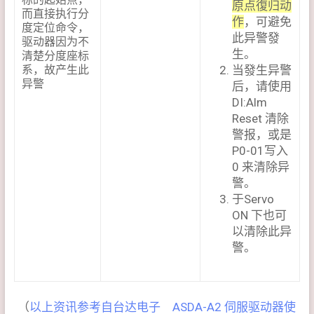
原点復归动
而直接执行分
作
，可避免
度定位命令，
此异警發
驱动器因为不
生。
清楚分度座标
系，故产生此
当發生异警
异警
后，请使用
DI:Alm
Reset 清除
警报，或是
P0-01写入
0 来清除异
警。
于Servo
ON 下也可
以清除此异
警。
（
以上资讯参考自台达电子 ASDA-A2 伺服驱动器使