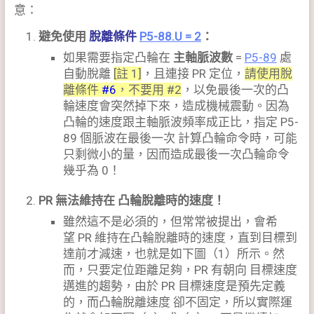
意：
避免使用
脫離條件
P5-88.U = 2
：
如果需要指定凸輪在
主軸脈波數
=
P5-89
處
自動脫離
[註 1]
，且連接 PR 定位，
請使用脫
離條件
#6
，不要用 #2
，以免最後一次的凸
輪速度會突然掉下來，造成機械震動。因為
凸輪的速度跟主軸脈波頻率成正比，指定 P5-
89 個脈波在最後一次 計算凸輪命令時，可能
只剩微小的量，因而造成最後一次凸輪命令
幾乎為 0！
PR 無法維持在 凸輪脫離時的速度！
雖然這不是必須的，但常常被提出，會希
望 PR 維持在凸輪脫離時的速度，直到目標到
達前才減速，也就是如下圖（1）所示。然
而，只要定位距離足夠，PR 有朝向 目標速度
邁進的趨勢，由於 PR 目標速度是預先定義
的，而凸輪脫離速度 卻不固定，所以實際運