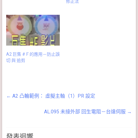
修正法
A2 巨集 #Ｆ的應用－防止誤
切 與 追剪
←
A2 凸輪範例： 虛擬主軸（1）PR 設定
AL.095 未接外部 回生電阻－台達伺服
→
發表迴響