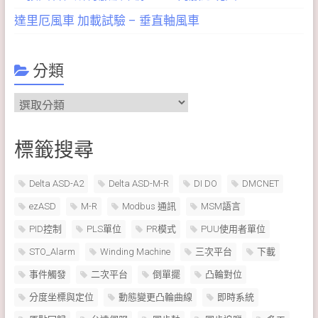
達里厄風車 加載試驗 – 垂直軸風車
分類
分
類
標籤搜尋
Delta ASD-A2
Delta ASD-M-R
DI DO
DMCNET
ezASD
M-R
Modbus 通訊
MSM語言
PID控制
PLS單位
PR模式
PUU使用者單位
STO_Alarm
Winding Machine
三次平台
下載
事件觸發
二次平台
倒單擺
凸輪對位
分度坐標與定位
動態變更凸輪曲線
即時系統