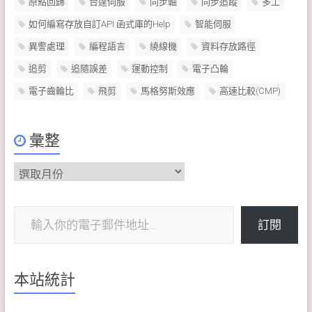
原點回歸
台達伺服
同步軸
同步追蹤
多工
如何編寫存放自訂API 函式庫的Help
智能伺服
異警處理
編程語言
繞線機
資料存放路徑
追剪
追隨誤差
運動控制
電子凸輪
電子齒輪比
飛剪
馬格努斯效應
高速比較(CMP)
彙整
彙
整
輸入你的電子郵件地址…
訂閱
本站統計