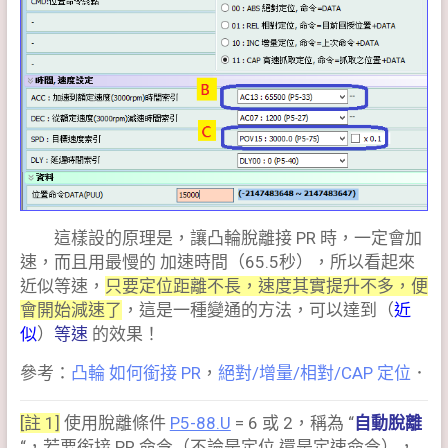
這樣設的原理是，讓凸輪脫離接 PR 時，一定會加
速，而且用最慢的 加速時間（65.5秒），所以看起來
近似等速，
只要定位距離不長，速度其實提升不多，便
會開始減速了
，這是一種變通的方法，可以達到（
近
似
）
等速
的效果！
參考：
凸輪 如何銜接 PR
，
絕對/增量/相對/CAP 定位
．
[註 1]
使用脫離條件
P5-88.U
= 6 或 2，稱為 “
自動脫離
“，若要銜接 PR 命令（不論是定位 還是定速命令），