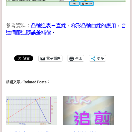
參考資料：
凸輪造表－直線
，
梯形
凸輪曲線的應用
，
台
達伺服追隨誤差補償
．
電子郵件
列印
更多
相關文章／Related Posts：