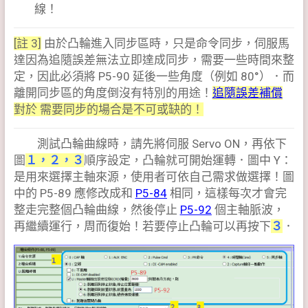
線！
[註 3]
由於凸輪進入同步區時，只是命令同步，伺服馬
達因為追隨誤差無法立即達成同步，需要一些時間來整
定，因此必須將 P5-90 延後一些角度（例如 80°）．而
離開同步區的角度倒沒有特別的用途！
追隨誤差補償
對於 需要同步的場合是不可或缺的！
測試凸輪曲線時，請先將伺服 Servo ON，再依下
圖
１，２，３
順序設定，凸輪就可開始運轉．圖中 Y：
是用來選擇主軸來源，使用者可依自己需求做選擇！圖
中的 P5-89 應修改成和
P5-84
相同，這樣每次才會完
整走完整個凸輪曲線，然後停止
P5-92
個主軸脈波，
再繼續運行，周而復始！若要停止凸輪可以再按下
３
．