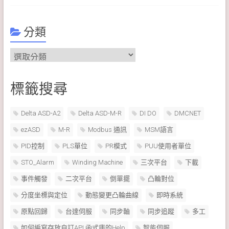
分類
分
類
標籤搜尋
Delta ASD-A2
Delta ASD-M-R
DI DO
DMCNET
ezASD
M-R
Modbus 通訊
MSM語言
PID控制
PLS單位
PR模式
PUU使用者單位
STO_Alarm
Winding Machine
三次平台
下載
事件觸發
二次平台
倒單擺
凸輪對位
分度坐標與定位
動態變更凸輪曲線
即時系統
原點回歸
台達伺服
同步軸
同步追蹤
多工
如何編寫存放自訂API 函式庫的Help
智能伺服