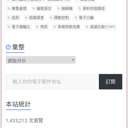
異警處理
編程語言
繞線機
資料存放路徑
追剪
追隨誤差
運動控制
電子凸輪
電子齒輪比
飛剪
馬格努斯效應
高速比較(CMP)
彙整
彙
整
輸入你的電子郵件地址…
訂閱
本站統計
1,433,212 次瀏覽