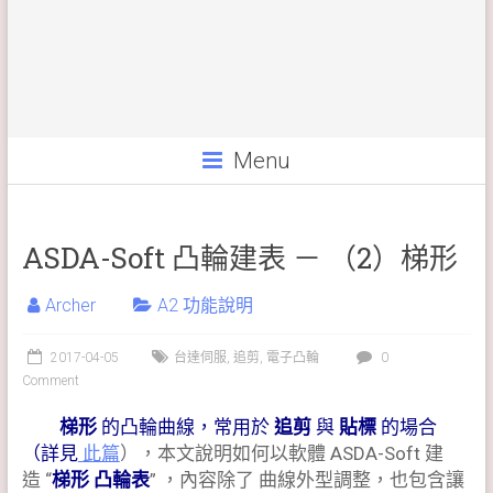
Menu
ASDA-Soft 凸輪建表 － （2）梯形
Archer
A2 功能說明
2017-04-05
台達伺服
,
追剪
,
電子凸輪
0
Comment
梯形
的凸輪曲線，常用於
追剪
與
貼標
的場合
（詳見
此篇
），本文說明如何以軟體 ASDA-Soft 建
造 “
梯形 凸輪表
” ，內容除了 曲線外型調整，也包含讓