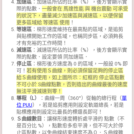
加速區
：加速區所佔的比率（%），後方會顯示實
際的點數．
一般會在 馬達性能 與 機台震動 可承受
的狀況下，盡量減少加速區與減速區，以便保留
更多區域給 等速區 使用
！
等速區
：梯形速度維持在最高點的區域，是追剪
與貼標開始工作的區域，也稱同步區，必須夠長
才有充裕的工作時間！
減速區
：減速區所佔的比率（%），後方會顯示實
際的點數．設定要領 同加速區．
停止區
：梯形後方速度為 0 的區域，一般設 0% 即
可！
若有使用Ｓ曲線，則必須保留足夠的停止區
給Ｓ曲線使用，如上圖所示：紅框的 停止區點數
不可小於 S曲線點數，否則造出的曲線最後的速度
無法平滑減速到零！
導程（L）
：曲線一周（360°）從軸的總行程（
單
位 PUU
），若是追剪應用則設定軌道總長，若是
貼標應用則設定比最長的標還長即可！
Ｓ曲線數目
：讓梯形速度轉折處平滑的 點數（不
是百分比 %），點數愈多愈平滑，但不可大於停
止區點數，以免曲線結束速度不為０．Ｓ曲線雖