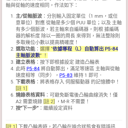
軸與從軸的速度相同，作法如下：
主/從軸脈波
：分別輸入固定單位（1 mm，或任
意單位）對應 從軸是多少個 PUU 單位；以及 主軸
有多少個脈波，若主軸來自編碼器，則根 據編碼
器的解析度 除以一圈的周長 來得到，無法整除則
多取幾位小數以提高精確度！
選取功能
：
選擇 “
依據導程（L）自動算出 P5-84
主軸脈波數
” ！
建立表格
：按下即根據設定 建造凸輪表
此時
P5-84
將自動算出，滿足等速區 主軸與從軸
速度相等（同步），
P5-83
維持 1 即可．
下載表格
：將表格存入 伺服驅動器 的記憶體中！
[註 1]
燒錄表格資料
：可避免斷電後凸輪曲線消失！僅
A2 需要燒錄
[註 2]
，M-R 不需要！
按”下一步”
：繼續設定資料
[註 1]
下載凸輪表時，若凸輪在嚙合狀態會有錯誤訊