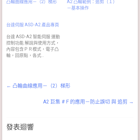
凸輪曲線應用－（2）梯形
A2 凸輪範例：追剪（１）
－基本操作
台達伺服 ASD-A2 產品專頁
台達 ASD-A2 智能伺服 運動
控制功能 解說與使用方式，
內容包含ＰＲ模式，電子凸
輪，回原點，各式…
←
凸輪曲線應用－（2）梯形
A2 巨集 #Ｆ的應用－防止誤切 與 追剪
→
發表迴響