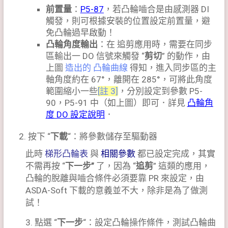
前置量
：
P5-87
，若凸輪嚙合是由感測器 DI
觸發，則可根據安裝的位置設定前置量，避
免凸輪過早啟動！
凸輪角度輸出
：在 追剪應用時，需要在同步
區輸出一 DO 信號來觸發 “
剪切
” 的動作，由
上圖
造出的 凸輪曲線
得知，進入同步區的主
軸角度約在 67°，離開在 285°，可將此角度
範圍縮小一些
[註 3]
，分別設定到參數 P5-
90，P5-91 中（如上圖）即可．詳見
凸輪角
度 DO 設定說明
．
按下 “
下載
“：將參數儲存至驅動器
此時
梯形凸輪表
與
相關參數
都已設定完成，其實
不需再按 “
下一步”
了，因為 “
追剪
” 這類的應用，
凸輪的脫離與嚙合條件必須要靠 PR 來設定，由
ASDA-Soft 下載的意義並不大，除非是為了做測
試！
3. 點選 “
下一步
“：設定凸輪操作條件，測試凸輪曲