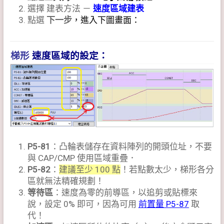
選擇 建表方法 －
速度區域建表
點選
下一步
，進入下圖畫面：
梯形
速度區域的設定：
P5-81
：凸輪表儲存在資料陣列的開頭位址，不要
與 CAP/CMP 使用區域重疊．
P5-82
：
建議至少 100 點
！若點數太少，梯形各分
區就無法精確規劃！
等待區
：速度為零的前導區，以追剪或貼標來
說，設定 0% 即可，因為可用
前置量 P5-87
取
代！