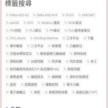
標籤搜尋
Delta ASD-A2
Delta ASD-M-R
DI DO
DMCNET
ezASD
M-R
Modbus 通訊
MSM語言
PID控制
PLS單位
PR模式
PUU使用者單位
STO_Alarm
Winding Machine
三次平台
下載
事件觸發
二次平台
倒單擺
凸輪對位
分度坐標與定位
動態變更凸輪曲線
即時系統
原點回歸
台達伺服
同步軸
同步追蹤
多工
如何編寫存放自訂API 函式庫的Help
智能伺服
異警處理
編程語言
繞線機
資料存放路徑
追剪
追隨誤差
運動控制
電子凸輪
電子齒輪比
飛剪
馬格努斯效應
高速比較(CMP)