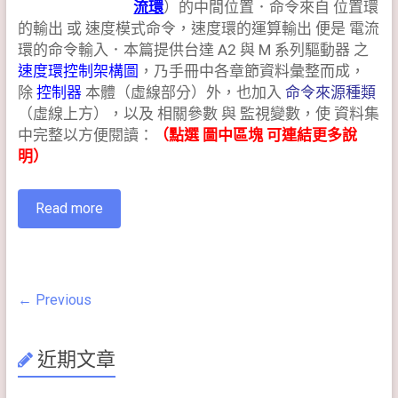
流環
）的中間位置．命令來自 位置環
的輸出 或 速度模式命令，速度環的運算輸出 便是 電流
環的命令輸入．本篇提供台達 A2 與 M 系列驅動器 之
速度環控制架構圖
，乃手冊中各章節資料彙整而成，
除
控制器
本體（虛線部分）外，也加入
命令來源種類
（虛線上方），以及 相關參數 與 監視變數，使 資料集
中完整以方便閱讀：
（點選 圖中區塊 可連結更多說
明）
Read more
← Previous
近期文章