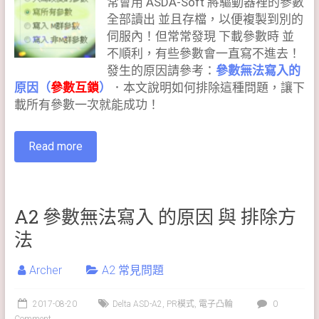
常會用 ASDA-Soft 將驅動器裡的參數
全部讀出 並且存檔，以便複製到別的
伺服內！但常常發現 下載參數時 並
不順利，有些參數會一直寫不進去！
發生的原因請參考：
參數無法寫入的
原因（
參數互鎖
）
．本文說明如何排除這種問題，讓下
載所有參數一次就能成功！
Read more
A2 參數無法寫入 的原因 與 排除方
法
Archer
A2 常見問題
2017-08-20
Delta ASD-A2
,
PR模式
,
電子凸輪
0