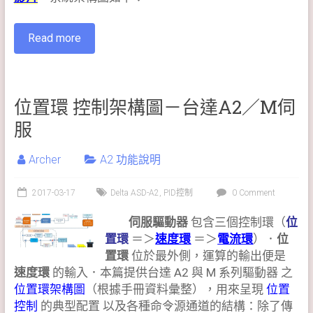
Read more
位置環 控制架構圖－台達A2／M伺
服
Archer
A2 功能說明
2017-03-17
Delta ASD-A2
,
PID控制
0 Comment
伺服驅動器
包含三個控制環（
位
置環
＝＞
速度環
＝＞
電流環
）．
位
置環
位於最外側，運算的輸出便是
速度環
的輸入．本篇提供台達 A2 與 M 系列驅動器 之
位置環架構圖
（根據手冊資料彙整），用來呈現
位置
控制
的典型配置 以及各種命令源通道的結構：除了傳