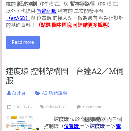
統的
脈波控制
（PT 模式）與
暫存器路徑
（PR 模式）
以外，也提供
智能伺服
特有的 二次開發平台
（ezASD）
與 位置環 的接入點，做為邁向 客製化設計
的基礎資料！
（點選 圖中區塊 可連結更多說明）
Read more
速度環 控制架構圖－台達A2／M伺
服
Archer
A2 功能說明
2017-03-13
Delta ASD-A2
0 Comment
速度環
位於
伺服驅動器
內三個
控制環（
位置環
＝＞
速度環
＝＞
電