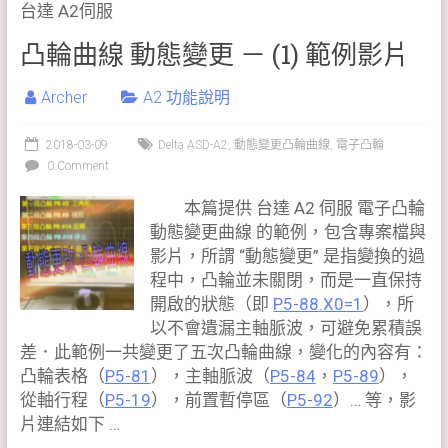
台達 A2伺服
凸輪曲線 動態變更 － (1) 範例影片
Archer
A2 功能說明
2018-03-09
Delta ASD-A2
,
動態變更凸輪曲線
,
電子凸輪
0 Comment
本篇提供 台達 A2 伺服 電子凸輪
動態變更曲線 的範例，包含專案檔與
影片，所謂 “動態變更” 是指變換的過
程中，凸輪並未關閉，而是一直保持
開啟的狀態（即
P5-88.X0=1
），所
以不會遺漏主軸脈波，可避免累積誤
差．此範例一共變更了五次凸輪曲線，變化的內容有：
凸輪表格（
P5-81
），主軸脈波（
P5-84
，
P5-89
），
從軸行程（
P5-19
），前置暫停區（
P5-92
）… 等，影
片連結如下 …