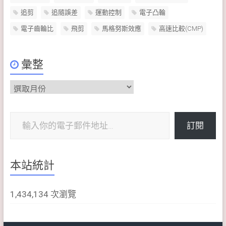
追剪
追隨誤差
運動控制
電子凸輪
電子齒輪比
飛剪
馬格努斯效應
高速比較(CMP)
彙整
彙
整
輸入你的電子郵件地址…
訂閱
本站統計
1,434,134 次瀏覽