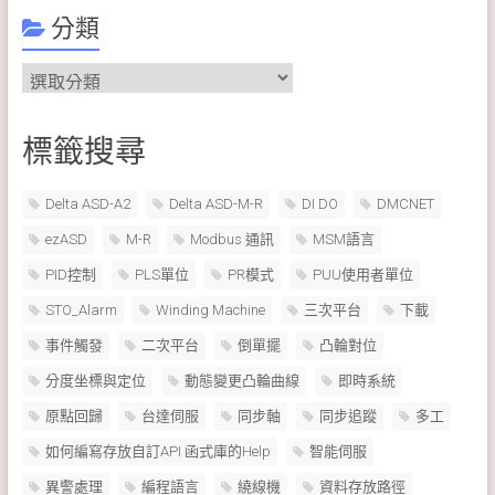
分類
分
類
標籤搜尋
Delta ASD-A2
Delta ASD-M-R
DI DO
DMCNET
ezASD
M-R
Modbus 通訊
MSM語言
PID控制
PLS單位
PR模式
PUU使用者單位
STO_Alarm
Winding Machine
三次平台
下載
事件觸發
二次平台
倒單擺
凸輪對位
分度坐標與定位
動態變更凸輪曲線
即時系統
原點回歸
台達伺服
同步軸
同步追蹤
多工
如何編寫存放自訂API 函式庫的Help
智能伺服
異警處理
編程語言
繞線機
資料存放路徑