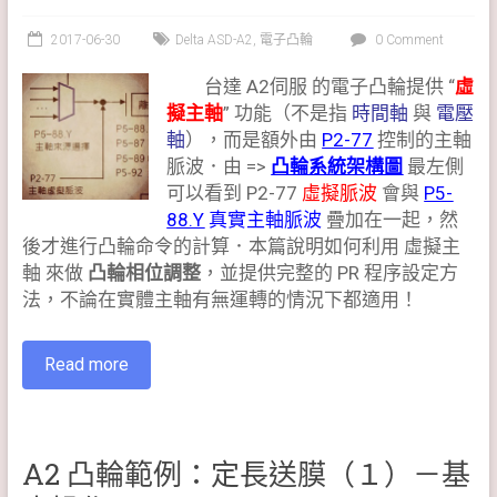
2017-06-30
Delta ASD-A2
,
電子凸輪
0 Comment
台達 A2伺服 的電子凸輪提供 “
虛
擬主軸
” 功能（不是指
時間軸
與
電壓
軸
），而是額外由
P2-77
控制的主軸
脈波．由 =>
凸輪系統架構圖
最左側
可以看到 P2-77
虛擬脈波
會與
P5-
88.Y
真實主軸脈波
疊加在一起，然
後才進行凸輪命令的計算．本篇說明如何利用 虛擬主
軸 來做
凸輪相位調整
，並提供完整的 PR 程序設定方
法，不論在實體主軸有無運轉的情況下都適用！
Read more
A2 凸輪範例：定長送膜（１）－基