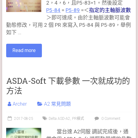
2，4，6，且P5-83=1。然後設定
P5-84
=
P5-89
=＜
指定的主軸脈波數
＞即可達成。由於主軸脈波數可能會
動態修改，可用 2 個 PR 來寫入 P5-84 與 P5-89，舉例
如下 …
Read more
ASDA-Soft 下載參數 一次就成功的
方法
Archer
A2 常見問題
2017-08-25
Delta ASD-A2
,
PR模式
0 Comment
當台達 A2伺服 調試完成後，通