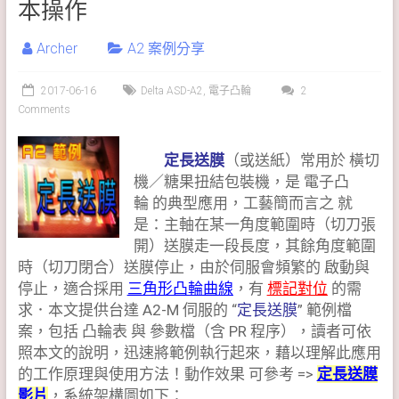
本操作
Archer
A2 案例分享
2017-06-16
Delta ASD-A2
,
電子凸輪
2
Comments
定長送膜
（或送紙）常用於 橫切
機／糖果扭結包裝機，是 電子凸
輪 的典型應用，工藝簡而言之 就
是：主軸在某一角度範圍時（切刀張
開）送膜走一段長度，其餘角度範圍
時（切刀閉合）送膜停止，由於伺服會頻繁的 啟動與
停止，適合採用
三角形凸輪曲線
，有
標記對位
的需
求．本文提供台達 A2-M 伺服的 “
定長送膜
” 範例檔
案，包括 凸輪表 與 參數檔（含 PR 程序），讀者可依
照本文的說明，迅速將範例執行起來，藉以理解此應用
的工作原理與使用方法！動作效果 可參考 =>
定長送膜
影片
，系統架構圖如下：