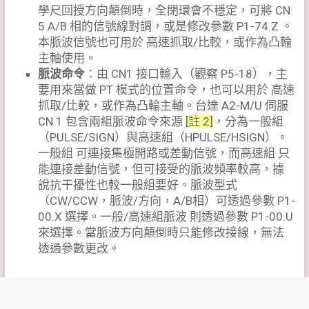
學尺回授方向顛倒時，全閉環會不穩定，可將 CN
5 A/B 相的信號線對調，或是修改參數 P1-74.Z 。
本脈波信號也可用於 高速抓取/比較，或作為凸輪
主軸使用。
脈波命令
：由 CN1 接口輸入（觀察 P5-18），主
要用來當做 PT 模式的位置命令，也可以用於 高速
抓取/比較，或作為凸輪主軸。台達 A2-M/U 伺服
CN 1 包含兩組脈波命令來源
[註 2]
，分為一般組
（PULSE/SIGN）與高速組（HPULSE/HSIGN）。
一般組 可連接集極開路或差動信號，而高速組 只
能連接差動信號，但可接受的脈波頻率較高，據
說抗干擾性也較一般組要好。脈波型式
（CW/CCW，脈波/方向，A/B相）可透過參數 P1-
00.X 選擇。一般/高速組脈波 則透過參數 P1-00.U
來選擇。當脈波方向顛倒時只能修改接線，無法
透過參數更改。