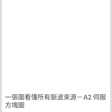
一張圖看懂所有脈波來源－A2 伺服
方塊圖