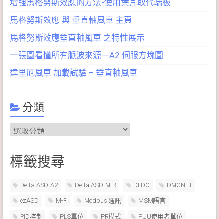
增強馬格努斯效應的方法-使用葉片取代端板
馬格努斯效應 與 垂直軸風車 主頁
馬格努斯效應垂直軸風車 之特性展示
一張圖看懂所有脈波來源－A2 伺服方塊圖
達里厄風車 加載試驗 – 垂直軸風車
分類
分
類
標籤搜尋
Delta ASD-A2
Delta ASD-M-R
DI DO
DMCNET
ezASD
M-R
Modbus 通訊
MSM語言
PID控制
PLS單位
PR模式
PUU使用者單位