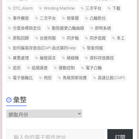
STO_Alarm
Winding Machine
三次平台
下載
事件觸發
二次平台
倒單擺
凸輪對位
分度坐標與定位
動態變更凸輪曲線
即時系統
原點回歸
台達伺服
同步軸
同步追蹤
多工
如何編寫存放自訂API 函式庫的Help
智能伺服
異警處理
編程語言
繞線機
資料存放路徑
追剪
追隨誤差
運動控制
電子凸輪
電子齒輪比
飛剪
馬格努斯效應
高速比較(CMP)
彙整
彙
整
輸入你的電子郵件地址…
訂閱