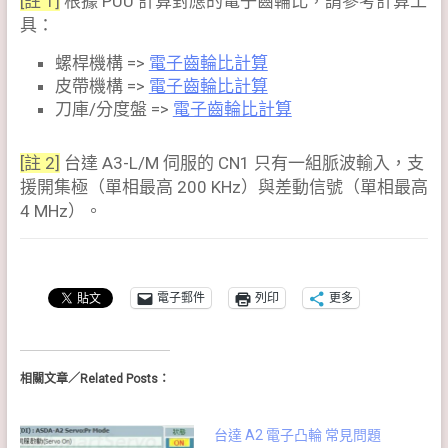
[註 1]
根據 PUU 計算對應的電子齒輪比，請參考計算工
具：
螺桿機構 =>
電子齒輪比計算
皮帶機構 =>
電子齒輪比計算
刀庫/分度盤 =>
電子齒輪比計算
[註 2]
台達 A3-L/M 伺服的 CN1 只有一組脈波輸入，支
援開集極（單相最高 200 KHz）與差動信號（單相最高
4 MHz）。
電子郵件
列印
更多
相關文章／Related Posts：
台達 A2 電子凸輪 常見問題