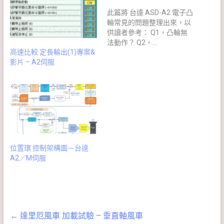
此篇將 台達 ASD-A2 電子凸
輪常見的問題整理出來，以
供讀者參考： Q1，凸輪無
法動作？ Q2，…
高速比較 定長輸出(1)專案&
影片 – A2伺服
位置環 控制架構圖－台達
A2／M伺服
←
達里厄風車 加載試驗 – 垂直軸風車