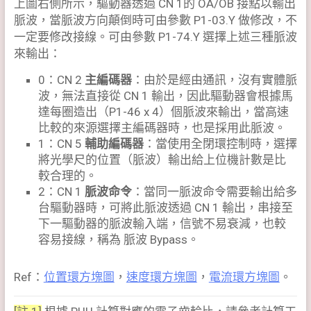
上圖右側所示，驅動器透過 CN 1的 OA/OB 接點以輸出
脈波，當脈波方向顛倒時可由參數 P1-03.Y 做修改，不
一定要修改接線。可由參數 P1-74.Y 選擇上述三種脈波
來輸出：
0：CN 2
主編碼器
：由於是經由通訊，沒有實體脈
波，無法直接從 CN 1 輸出，因此驅動器會根據馬
達每圈造出（P1-46 x 4）個脈波來輸出，當高速
比較的來源選擇主編碼器時，也是採用此脈波。
1：CN 5
輔助編碼器
：當使用全閉環控制時，選擇
將光學尺的位置（脈波）輸出給上位機計數是比
較合理的。
2：CN 1
脈波命令
：當同一脈波命令需要輸出給多
台驅動器時，可將此脈波透過 CN 1 輸出，串接至
下一驅動器的脈波輸入端，信號不易衰減，也較
容易接線，稱為 脈波 Bypass。
Ref：
位置環方塊圖
，
速度環方塊圖
，
電流環方塊圖
。