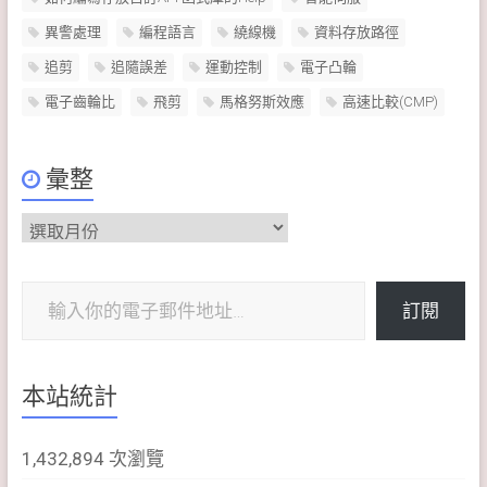
異警處理
編程語言
繞線機
資料存放路徑
追剪
追隨誤差
運動控制
電子凸輪
電子齒輪比
飛剪
馬格努斯效應
高速比較(CMP)
彙整
彙
整
輸入你的電子郵件地址…
訂閱
本站統計
1,432,894 次瀏覽