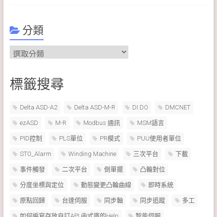
分類
分
類
標籤搜尋
Delta ASD-A2
Delta ASD-M-R
DI DO
DMCNET
ezASD
M-R
Modbus 通訊
MSM語言
PID控制
PLS單位
PR模式
PUU使用者單位
STO_Alarm
Winding Machine
三次平台
下載
事件觸發
二次平台
倒單擺
凸輪對位
分度坐標與定位
動態變更凸輪曲線
即時系統
原點回歸
台達伺服
同步軸
同步追蹤
多工
如何編寫存放自訂API 函式庫的Help
智能伺服