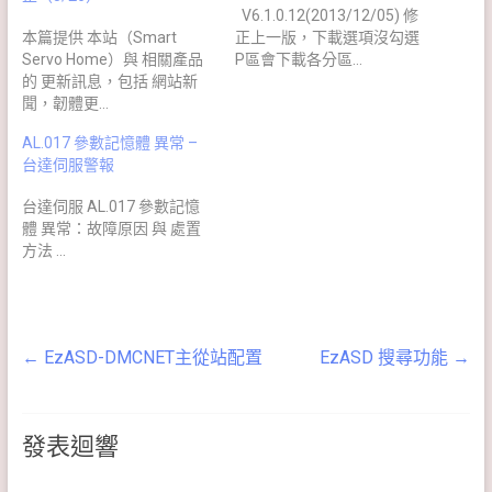
V6.1.0.12(2013/12/05) 修
本篇提供 本站（Smart
正上一版，下載選項沒勾選
Servo Home）與 相關產品
P區會下載各分區…
的 更新訊息，包括 網站新
聞，韌體更…
AL.017 參數記憶體 異常 –
台達伺服警報
台達伺服 AL.017 參數記憶
體 異常：故障原因 與 處置
方法 ...
←
EzASD-DMCNET主從站配置
EzASD 搜尋功能
→
發表迴響