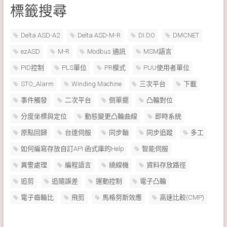
標籤搜尋
Delta ASD-A2
Delta ASD-M-R
DI DO
DMCNET
ezASD
M-R
Modbus 通訊
MSM語言
PID控制
PLS單位
PR模式
PUU使用者單位
STO_Alarm
Winding Machine
三次平台
下載
事件觸發
二次平台
倒單擺
凸輪對位
分度坐標與定位
動態變更凸輪曲線
即時系統
原點回歸
台達伺服
同步軸
同步追蹤
多工
如何編寫存放自訂API 函式庫的Help
智能伺服
異警處理
編程語言
繞線機
資料存放路徑
追剪
追隨誤差
運動控制
電子凸輪
電子齒輪比
飛剪
馬格努斯效應
高速比較(CMP)