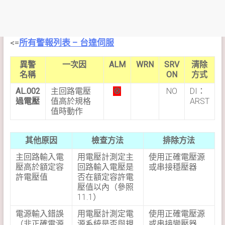
<=
所有警報列表 – 台達伺服
異警
一次因
ALM
WRN
SRV
清除
名稱
ON
方式
AL.002
主回路電壓
⊗
NO
DI：
過電壓
值高於規格
ARST
值時動作
其他原因
檢查方法
排除方法
主回路輸入電
用電壓計測定主
使用正確電壓源
壓高於額定容
回路輸入電壓是
或串接穩壓器
許電壓值
否在額定容許電
壓值以內（參照
11.1）
電源輸入錯誤
用電壓計測定電
使用正確電壓源
（非正確電源
源系統是否與規
或串接變壓器