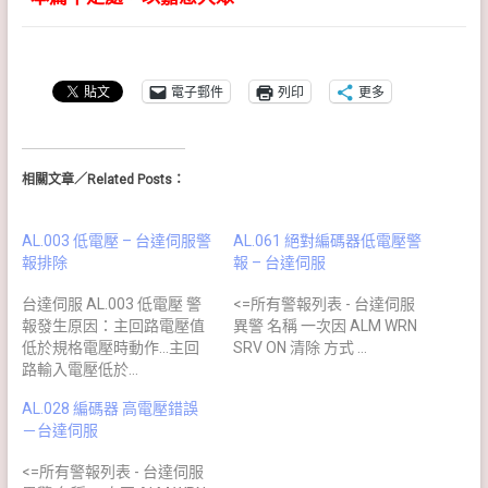
電子郵件
列印
更多
相關文章／Related Posts：
AL.003 低電壓 – 台達伺服警
AL.061 絕對編碼器低電壓警
報排除
報 – 台達伺服
台達伺服 AL.003 低電壓 警
<=所有警報列表 - 台達伺服
報發生原因：主回路電壓值
異警 名稱 一次因 ALM WRN
低於規格電壓時動作...主回
SRV ON 清除 方式 …
路輸入電壓低於…
AL.028 編碼器 高電壓錯誤
－台達伺服
<=所有警報列表 - 台達伺服