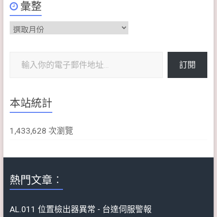
彙整
彙
整
輸入你的電子郵件地址…
訂閱
本站統計
1,433,628 次瀏覽
熱門文章︰
AL.011 位置檢出器異常 - 台達伺服警報