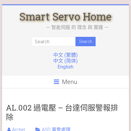
Skip
Smart Servo Home
to
content
－ 智能伺服 的 理念 與 實踐 －
中文 (繁體)
中文 (简体)
English
Menu
AL.002 過電壓 – 台達伺服警報排
除
Archer
ASD 異警處理