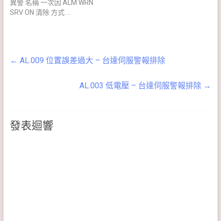
異警 名稱 一次因 ALM WRN
SRV ON 清除 方式 …
←
AL.009 位置誤差過大 – 台達伺服警報排除
AL.003 低電壓 – 台達伺服警報排除
→
發表迴響