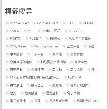
標籤搜尋
Delta ASD-A2
Delta ASD-M-R
DI DO
DMCNET
ezASD
M-R
Modbus 通訊
MSM語言
PID控制
PLS單位
PR模式
PUU使用者單位
STO_Alarm
Winding Machine
三次平台
下載
事件觸發
二次平台
倒單擺
凸輪對位
分度坐標與定位
動態變更凸輪曲線
即時系統
原點回歸
台達伺服
同步軸
同步追蹤
多工
如何編寫存放自訂API 函式庫的Help
智能伺服
異警處理
編程語言
繞線機
資料存放路徑
追剪
追隨誤差
運動控制
電子凸輪
電子齒輪比
飛剪
馬格努斯效應
高速比較(CMP)