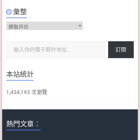
彙整
彙
整
輸入你的電子郵件地址…
訂閱
本站統計
1,434,193 次瀏覽
熱門文章︰