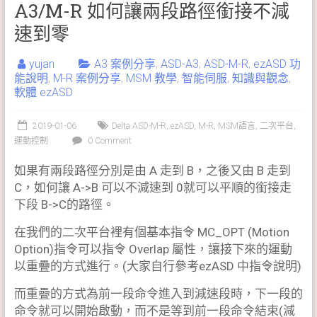
A3/M-R 如何讓兩段路徑銜接不減
速到零
yujan
A3 案例分享
,
ASD-A3
,
ASD-M-R
,
ezASD 功
能說明
,
M-R 案例分享
,
MSM 教學
,
智能伺服
,
知識與觀念
,
軟體 ezASD
2019-01-06
Delta ASD-M-R
,
ezASD
,
M-R
,
MSM語言
,
二次平台
,
運動控制
0 Comment
如果有兩段路徑分別是由 A 走到 B，之後又由 B 走到
C，如何讓 A->B 可以不減速到 0就可以平順的銜接走
下段 B->C的路徑。
在我們的二次平台裡有個基本指令 MC_OPT (Motion
Option)指令可以指令 Overlap 屬性，讓接下來的運動
以重疊的方式進行。(大家自行參考ezASD 中指令說明)
而重疊的方式為前一段命令進入到減速段時，下一段的
命令就可以開始啟動，而不是等到前一段命令結束(減