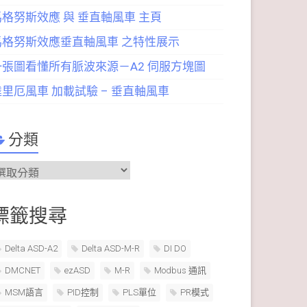
馬格努斯效應 與 垂直軸風車 主頁
馬格努斯效應垂直軸風車 之特性展示
一張圖看懂所有脈波來源－A2 伺服方塊圖
達里厄風車 加載試驗 – 垂直軸風車
分類
分
類
標籤搜尋
Delta ASD-A2
Delta ASD-M-R
DI DO
DMCNET
ezASD
M-R
Modbus 通訊
MSM語言
PID控制
PLS單位
PR模式