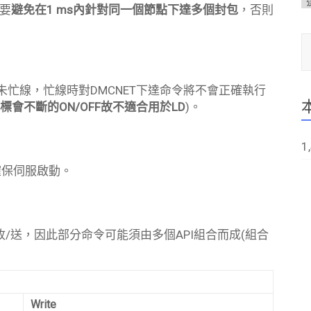
此要
避免在1 ms內針對同一個節點下達多個封包
，否則
輸入你的電
訊未忙線，忙線時對DMCNET下達命令將不會正確執行
標會不斷的ON/OFF故不適合用於LD
)。
1
n確保伺服啟動。
的收/送，因此部分命令可能須由多個API組合而成(組合
Write