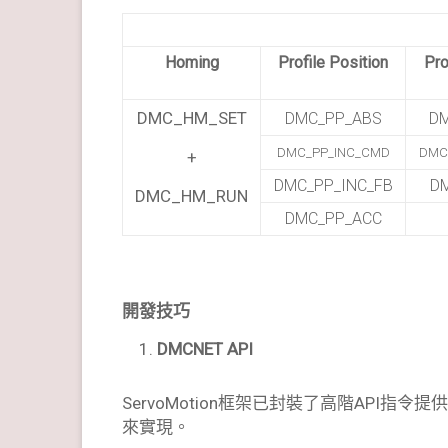
Homing
Profile Position
Pro
DMC_HM_SET
DMC_PP_ABS
D
DMC_PP_INC_CMD
DMC
+
DMC_PP_INC_FB
D
DMC_HM_RUN
DMC_PP_ACC
開發技巧
DMCNET
API
ServoMotion框架已封裝了高階API
來實現。