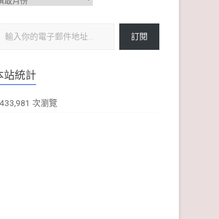
整
子郵件地址…
訂閱
本站統計
,433,981 次瀏覽