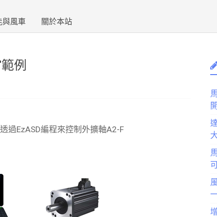
能與風車
關於本站
F範例
馬
達
，並透過EzASD編程來控制外擴軸A2-F