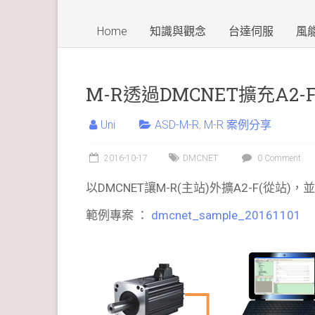
Home
知識與觀念
台達伺服
風
M-R透過DMCNET擴充A2-
Uni
ASD-M-R
,
M-R 案例分享
2016-10-17
DMCNET
0 Comment
以DMCNET讓M-R(主站)外擴A2-F(從站)
範例專案 ：
dmcnet_sample_20161101