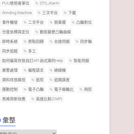
PUU使用者單位
STO_Alarm
Winding Machine
三次平台
下載
事件觸發
二次平台
倒單擺
凸輪對位
分度坐標與定位
動態變更凸輪曲線
即時系統
原點回歸
台達伺服
同步軸
同步追蹤
多工
如何編寫存放自訂API 函式庫的Help
智能伺服
異警處理
編程語言
繞線機
資料存放路徑
追剪
追隨誤差
運動控制
電子凸輪
電子齒輪比
飛剪
馬格努斯效應
高速比較(CMP)
彙整
彙