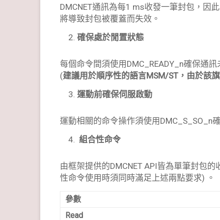
DMCNET通訊為每1 ms收發一筆封包，因
將導致封包被覆蓋而失效。
確保
處於閒置
狀態
每個命令間須使用DMC_READY_n確保通
(
建議用於順序性的語言MSM/ST，由於該旗
運動前確保
伺服
啟動
運動相關的命令操作須使用DMC_S_SO_
組合性命令
由框架提供的DMCNET API皆為單筆封包
性命令使用時須同時滿足上述兩點要求) 。
參數
Read