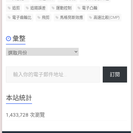
追剪
追隨誤差
運動控制
電子凸輪
電子齒輪比
飛剪
馬格努斯效應
高速比較(CMP)
彙整
彙
整
輸入你的電子郵件地址…
訂閱
本站統計
1,433,728 次瀏覽