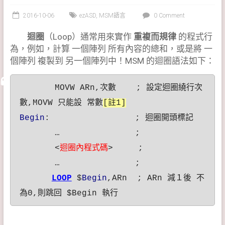
2016-10-06
ezASD
,
MSM語言
0 Comment
迴圈
（Loop）通常用來實作
重複而規律
的程式行
為，例如，計算 一個陣列 所有內容的總和，或是將 一
個陣列 複製到 另一個陣列中！MSM 的迴圈語法如下：
MOVW ARn,次數 ; 設定迴圈繞行次
數,MOVW 只能設 常數
[註1]
Begin
: ; 迴圈開頭標記
… ;
<
迴圈內程式碼
> ;
… ;
LOOP
$
Begin
,ARn ; ARn 減１後 不
為0,則跳回 $Begin 執行