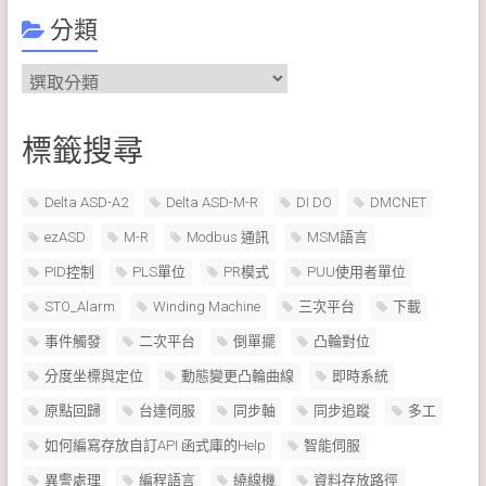
分類
分
類
標籤搜尋
Delta ASD-A2
Delta ASD-M-R
DI DO
DMCNET
ezASD
M-R
Modbus 通訊
MSM語言
PID控制
PLS單位
PR模式
PUU使用者單位
STO_Alarm
Winding Machine
三次平台
下載
事件觸發
二次平台
倒單擺
凸輪對位
分度坐標與定位
動態變更凸輪曲線
即時系統
原點回歸
台達伺服
同步軸
同步追蹤
多工
如何編寫存放自訂API 函式庫的Help
智能伺服
異警處理
編程語言
繞線機
資料存放路徑