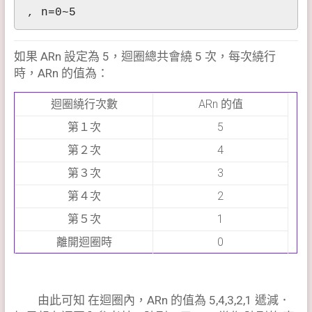
, n=0~5
如果 ARn 設定為 5，迴圈總共會繞 5 次，每次繞行
時，ARn 的值為：
迴圈繞行次數
ARn 的值
第１次
5
第２次
4
第３次
3
第４次
2
第５次
1
離開迴圈時
0
由此可知 在迴圈內，ARn 的值為 5,4,3,2,1 遞減．