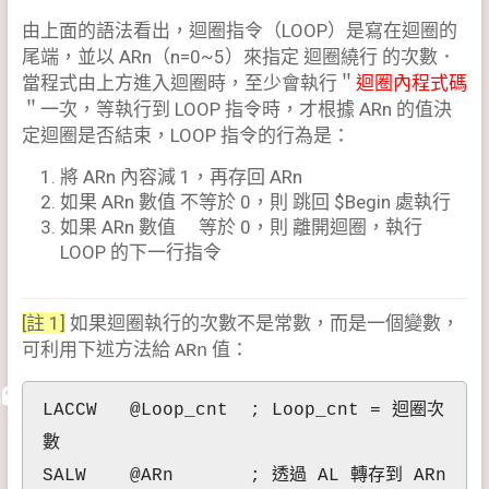
由上面的語法看出，迴圈指令（LOOP）是寫在迴圈的
尾端，並以 ARn（n=0~5）來指定 迴圈繞行 的次數．
當程式由上方進入迴圈時，至少會執行＂
迴圈內程式碼
＂一次，等執行到 LOOP 指令時，才根據 ARn 的值決
定迴圈是否結束，LOOP 指令的行為是：
將 ARn 內容減 1，再存回 ARn
如果 ARn 數值 不等於 0，則 跳回 $Begin 處執行
如果 ARn 數值 等於 0，則 離開迴圈，執行
LOOP 的下一行指令
[註 1]
如果迴圈執行的次數不是常數，而是一個變數，
可利用下述方法給
值：
ARn
LACCW @Loop_cnt ; Loop_cnt = 迴圈次
數
SALW @ARn ; 透過 AL 轉存到 ARn