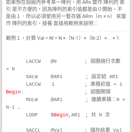
如果想在迴圈內參考某一陣列，用 ARn 當作 陣列的 索
引 是不方便的，因為陣列的索引值都是由０開始，不
是由１．所以必須使用另一暫存器 ARm（m ≠ n） 來當
作 陣列的索引，接著 直接用範例來說明：
範例１，計算 Val = N! = N ×（N-1）×（N-2）× … × 1
LACCW @N ; 迴圈繞行次數
= N
SALW @AR1 ; 設定給 AR1
LACCW 1 ; 乘積初值 = 1
Begin
: ; 迴圈開頭
MULW @AR1 ; 連續乘積：N ×
N-1 …
LOOP $
Begin
,AR1 ; 共 N 次
SACCL @Val ; 儲存結果 Val