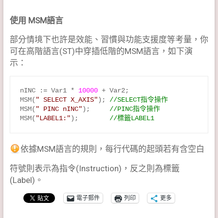
使用 MSM語言
部分情境下也許是效能、習慣與功能支援度等考量，你
可在高階語言(ST)中穿插低階的MSM語言，如下演
示：
nINC := Var1 * 
10000
 + Var2;

MSM(
" SELECT X_AXIS"
); 
//SELECT指令操作
MSM(
" PINC nINC"
);     
//PINC指令操作
MSM(
"LABEL1:"
);        
//標籤LABEL1
依據MSM語言的規則，每行代碼的起頭若有含空白
符號則表示為指令(Instruction)，反之則為標籤
(Label)。
電子郵件
列印
更多