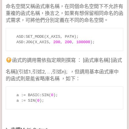
命名空間又稱函式庫名稱，在同個命名空間下不允許有
重複的函式名稱，換言之，如果有想保留相同命名的函
式需求，可將他們分別定義在不同的命名空間。
  ASD:SET_MODE(X_AXIS, PATH);

  ASD:JOG(X_AXIS, 
200
, 
200
, 
100000
);
函式的調用需依指定規則撰寫 ： [函式庫名稱]:[函式
名稱](引述1,引述2, … ,引述n); ，但調用基本函式庫中
的函式則是能省略庫名稱 ，如下：
  a := BASIC:SIN(
0
);

  a := SIN(
0
);