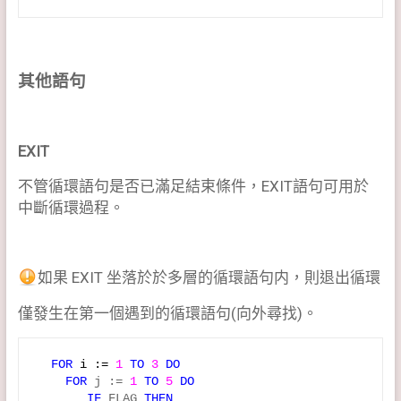
其他語句
EXIT
不管循環語句是否已滿足結束條件，EXIT語句可用於
中斷循環過程。
如果 EXIT 坐落於於多層的循環語句内，則退出循環
僅發生在第一個遇到的循環語句(向外尋找)。
FOR 
i := 
1
 TO 
3
 DO
FOR
 j := 
1
TO
5
DO
IF
 FLAG 
THEN