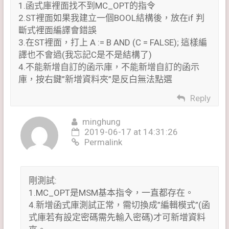
1.函式庫裡面找不到MC_OPT的指令
2.ST裡面如果我建立一個BOOL結構後，放在if 判
斷式裡面編譯會錯誤
3.在ST裡面，打上 A := B AND (C = FALSE); 這樣編
譯也不會過(我忘記C是不是結構了)
4.不能新增自訂的函示庫，不能新增自訂的函示
庫，按右鍵”新增資料夾”是反白無法點選
Reply
minghung
2019-06-17 at 14:31:26
Permalink
剛測試:
1.MC_OPT是MSM基本指令，一直都存在。
4.新增函式庫測試正常，需切換成”編輯模式”(函
式庫若有設定密碼需先輸入密碼)才可新增資料