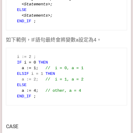
    <Statements>;
  ELSE  
    <Statements>;
  END_IF
 ;
如下範例，IF語句最終會將變數a設定為4。
IF
 i = 0
THEN  
    a := 1;   
//  i = 0, a = 1
ELSIF
 i = 1 
THEN
    a := 2;   
  ELSE  
    a := 4;   
// other, a = 4
END_IF
 ;
CASE