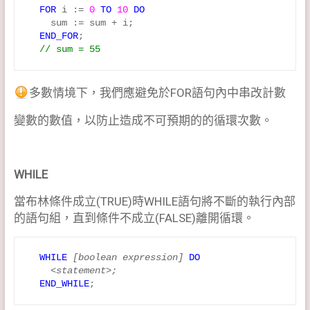
  FOR
 i := 
0
TO
10
DO
    sum := sum + i;

END_FOR
;

// sum = 55
多數情境下，我們應避免於FOR語句內中串改計數
變數的數值，以防止造成不可預期的的循環次數。
WHILE
當布林條件成立(TRUE)時WHILE語句將不斷的執行內部
的語句組，直到條件不成立(FALSE)離開循環。
WHILE
[boolean expression]
DO
<statement>;
END_WHILE