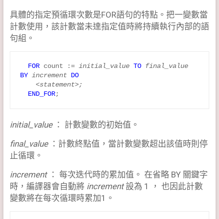
具體的指定預循環次數是FOR語句的特點。把一變數當
計數使用，該計數當未達指定值時將持續執行內部的語
句組。
FOR
 count := 
initial_value
TO
final_value
BY
increment
DO
<statement>;
END_FOR
initial_value
： 計數變數的初始值。
final_value
：計數終點值，當計數變數超出該值時則停
止循環。
increment
： 每次迭代時的累加值。 在省略 BY 關鍵字
時，編譯器會自動將
increment
設為 1 ， 也因此計數
變數將在每次循環時累加1。