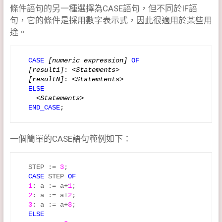
條件語句的另一種選擇為CASE語句，但不同於IF語
句，它的條件是採用數字表示式，因此很適用於某些用
途。
  CASE
 [numeric expression]
OF 
[result1]
: 
<Statements>
[resultN]
: 
<Statemtents>
ELSE 
<Statements>
END_CASE
;
一個簡單的CASE語句範例如下：
  STEP := 
3
;

CASE
 STEP 
OF
1
: a := a+
1
;

2
: a := a+
2
;

3
: a := a+
3
;

ELSE