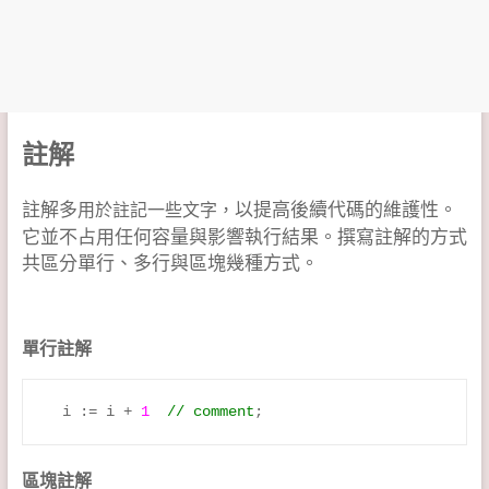
註解
註解多
以提高後續代碼的維護性。
用於註記一些文字，
它並不占用任何容量與影響執行結果。撰寫註解的方式
共區分單行、多行與區塊幾種方式。
單行註解
  i := i + 
1
// comment
區塊註解