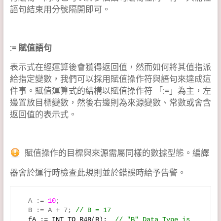
語句結束用分號隔開即可。
:= 賦值語句
表示式在經運算後會獲得返回值，然而如何將其值指派
給指定變數，我們可以採用賦值操作符與語句來達成這
件事。賦值運算式的結構以賦值操作符 「:=」為主，左
邊置放目標變數，然後右邊則為來源變數、常數或會含
返回值的表示式。
賦值操作的目標與來源需屬同樣的數據型態。編譯
器會於運行時檢查此規則並於錯誤時給予告警。
  A := 
10
;

  B := A + 7; 
// B = 17

fA
:= INT_TO_R48(B);  
// "B" Data Type is 