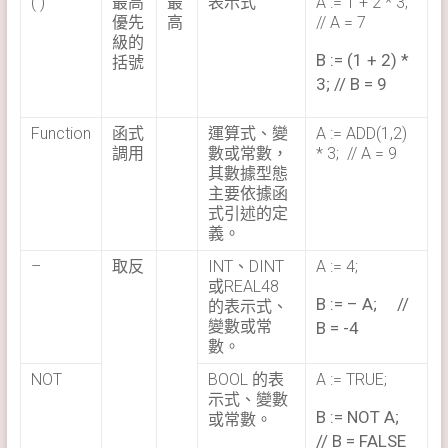
( )
最高
最
表示式
A := 1 + 2 * 3;
優先
高
// A = 7
級的
B := (1 + 2) *
括號
3; // B = 9
Function
函式
運算式、變
A := ADD(1,2)
調用
數或常數，
* 3; // A = 9
其數據型態
主要依據函
式引述的定
義。
–
取反
INT、DINT
A := 4;
或REAL48
B := – A; //
的表示式、
變數或常
B = -4
數。
NOT
BOOL 的表
A := TRUE;
示式、變數
B := NOT A;
或常數。
// B = FALSE