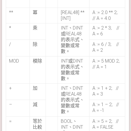
**
冪
[REAL48] **
A := 2.0 ** 2;
[INT]
// A = 4.0
*
乘
INT、DINT
A := 2 * 3; //
或REAL48
A = 6
的表示式、
/
除
A := 6 / 3; //
變數或常
A = 2
數。
MOD
模除
INT或DINT
A := 5 MOD 2;
的表示式、
// A = 1
變數或常
數。
+
加
INT、DINT
A := 1 + 2; //
或REAL48
A = 3
的表示式、
–
減
A := 1 – 2; //
變數或常
A = -1
數。
=
等於
BOOL、
A := 5 = 2; //
比較
INT、DINT
A = FALSE