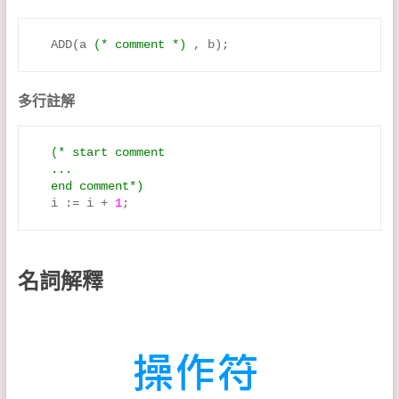
  ADD(a 
(* comment *)
 , b);
多行註解
  (* start comment
  ...
  end comment*)
  i := i + 
1
;
名詞解釋