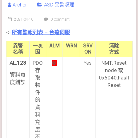
Archer
ASD 異警處理
2021-04-10
0 Comment
<=
所有警報列表 – 台達伺服
異警
一次
ALM
WRN
SRV
清除
名稱
因
ON
方式
AL.123
PDO
NMT:Reset
⊗
Yes
存
node 或
資料寬
取
0x6040.Fault
度錯誤
物
Reset
件
的
資
料
寬
度
不