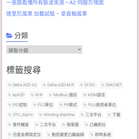
一張圖看懂所有脈波來源－A2 伺服方塊圖
達里厄風車 加載試驗 – 垂直軸風車
分類
分
類
標籤搜尋
Delta ASD-A2
Delta ASD-M-R
DI DO
DMCNET
ezASD
M-R
Modbus 通訊
MSM語言
PID控制
PLS單位
PR模式
PUU使用者單位
STO_Alarm
Winding Machine
三次平台
下載
事件觸發
二次平台
倒單擺
凸輪對位
分度坐標與定位
動態變更凸輪曲線
即時系統