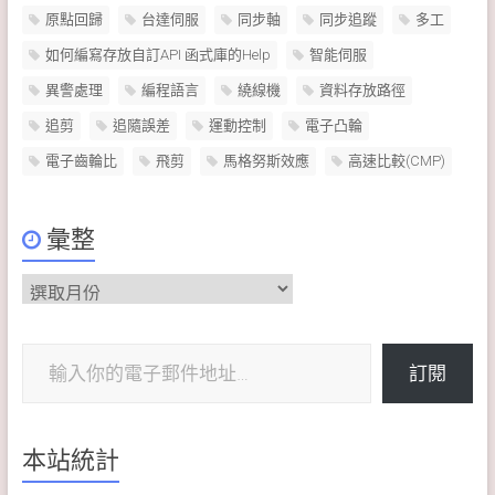
原點回歸
台達伺服
同步軸
同步追蹤
多工
如何編寫存放自訂API 函式庫的Help
智能伺服
異警處理
編程語言
繞線機
資料存放路徑
追剪
追隨誤差
運動控制
電子凸輪
電子齒輪比
飛剪
馬格努斯效應
高速比較(CMP)
彙整
彙
整
輸入你的電子郵件地址…
訂閱
本站統計