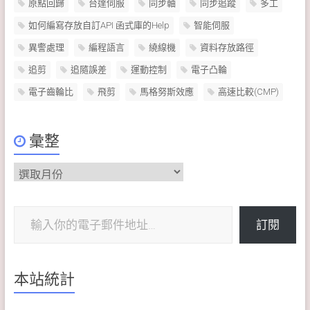
原點回歸
台達伺服
同步軸
同步追蹤
多工
如何編寫存放自訂API 函式庫的Help
智能伺服
異警處理
編程語言
繞線機
資料存放路徑
追剪
追隨誤差
運動控制
電子凸輪
電子齒輪比
飛剪
馬格努斯效應
高速比較(CMP)
彙整
彙
整
輸入你的電子郵件地址…
訂閱
本站統計