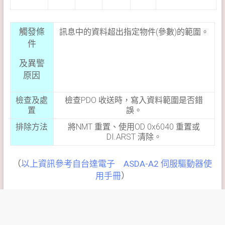
觸發條
訊息中的資料超出指定物件(參數)的範圍。
件
及異警
原因
檢查及處
檢查PDO 收送時，寫入資料範圍是否錯
置
誤。
排除方法
將NMT 重置、使用OD 0x6040 重置或
DI.ARST 清除。
（
以上資訊參考自台達電子 ASDA-A2 伺服驅動器使
用手冊
）