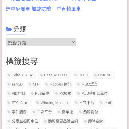
達里厄風車 加載試驗 – 垂直軸風車
分類
分
類
標籤搜尋
Delta ASD-A2
Delta ASD-M-R
DI DO
DMCNET
ezASD
M-R
Modbus 通訊
MSM語言
PID控制
PLS單位
PR模式
PUU使用者單位
STO_Alarm
Winding Machine
三次平台
下載
事件觸發
二次平台
倒單擺
凸輪對位
分度坐標與定位
動態變更凸輪曲線
即時系統