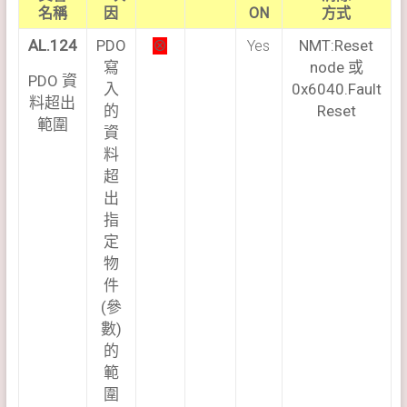
名稱
因
ON
方式
AL.124
PDO
NMT:Reset
⊗
Yes
寫
node 或
PDO 資
入
0x6040.Fault
料超出
的
Reset
範圍
資
料
超
出
指
定
物
件
(參
數)
的
範
圍