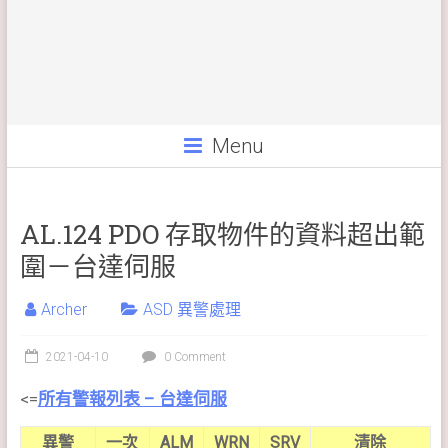
Menu
AL.124 PDO 存取物件的資料超出範
圍－台達伺服
Archer
ASD 異警處理
2021-04-10
0 Comment
<=
所有警報列表 – 台達伺服
異警
一次
ALM
WRN
SRV
清除