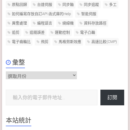
原點回歸
台達伺服
同步軸
同步追蹤
多工
如何編寫存放自訂API 函式庫的Help
智能伺服
異警處理
編程語言
繞線機
資料存放路徑
追剪
追隨誤差
運動控制
電子凸輪
電子齒輪比
飛剪
馬格努斯效應
高速比較(CMP)
彙整
彙
整
輸入你的電子郵件地址…
訂閱
本站統計