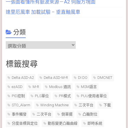
一張圖看懂所有脈波來源－A2 伺服方塊圖
達里厄風車 加載試驗 – 垂直軸風車
分類
分
類
標籤搜尋
Delta ASD-A2
Delta ASD-M-R
DI DO
DMCNET
ezASD
M-R
Modbus 通訊
MSM語言
PID控制
PLS單位
PR模式
PUU使用者單位
STO_Alarm
Winding Machine
三次平台
下載
事件觸發
二次平台
倒單擺
凸輪對位
分度坐標與定位
動態變更凸輪曲線
即時系統