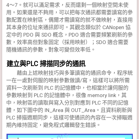
4～7。就可以滿足需求，反而還剩一個映射空間未使
用。如果還是不夠用，可以把每次通訊都需要讀寫的參
數配置在映射區，偶爾才需讀寫的就不做映射，直接用
其本身的位址來通訊即可。其觀念類似於 CANopen 協
定中的 PDO 與 SDO 概念，PDO 適合需要頻繁刷新的參
數，效率高但對象固定（採用映射）；SDO 適合需要
隨機通訊的參數，對象可變但效率低。
建立與PLC 掃描同步的通訊
藉由上述映射技巧與多筆讀寫的通訊命令，程序統
一在一處對伺服的映射參數做讀/寫，這樣可以將所需
資料一次刷新到 PLC 的記憶體中，也相當於讓伺服的
參數映射到 PLC 的記憶體中，很像 memory link，其
中，映射區的讀取與寫入分別對應到 PLC 不同的記憶
體，如下圖中的 IN_Area 與 OUT_Area。且資料刷新與
PLC 掃描週期同步，這樣可使通訊的內容在一次掃瞄週
期內維持固定，避免程式邏輯發生錯誤。