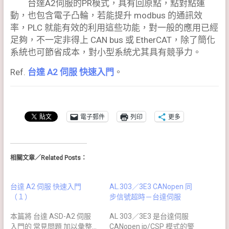
台達A2伺服的PR模式，具有回原點，點對點運
動，也包含電子凸輪，若能提升 modbus 的通訊效
率，PLC 就能有效的利用這些功能，對一般的應用已經
足夠，不一定非得上 CAN bus 或 EtherCAT，除了簡化
系統也可節省成本，對小型系統尤其具有競爭力。
Ref.
台達 A2 伺服 快速入門
。
電子郵件
列印
更多
相關文章／Related Posts：
台達 A2 伺服 快速入門
AL.303／3E3 CANopen 同
（１）
步信號超時－台達伺服
本篇將 台達 ASD-A2 伺服
AL 303／3E3 是台達伺服
入門的 常見問題 加以彙整...
CANopen ip/CSP 模式的警