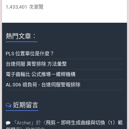
1,433,401 次瀏覽
熱門文章︰
PLS 位置單位是什麼？
台達伺服 異警排除 方法彙整
電子齒輪比 公式推導－螺桿機構
AL.006 過負荷 - 台達伺服警報排除
近期留言
「
Archer
」於〈
飛剪 – 即時生成曲線與切換（1）範