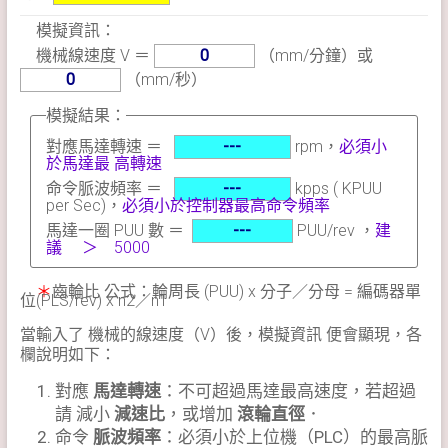
模擬資訊：
機械線速度 V ＝
（mm/分鐘）或
（mm/秒）
模擬結果：
對應馬達轉速 ＝
rpm，
必須小
於馬達最 高轉速
命令脈波頻率 ＝
kpps ( KPUU
per Sec)，
必須小於控制器最高命令頻率
馬達一圈 PUU 數 ＝
PUU/rev ，
建
議 ＞ 5000
＊
齒輪比 公式：輪周長 (PUU) x 分子／分母 = 編碼器單
位(PLS/rev) x n2／n1
當輸入了 機械的線速度（V）後，模擬資訊 便會顯現，各
欄說明如下：
對應
馬達轉速
：不可超過馬達最高速度，若超過
請 減小
減速比
，或增加
滾輪直徑
．
命令
脈波頻率
：必須小於上位機（PLC）的最高脈