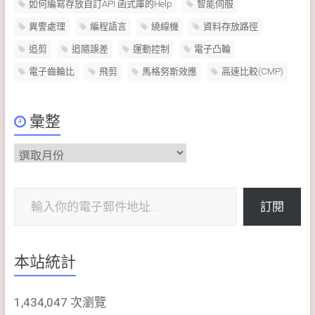
如何編寫存放自訂API 函式庫的Help
智能伺服
異警處理
編程語言
繞線機
資料存放路徑
追剪
追隨誤差
運動控制
電子凸輪
電子齒輪比
飛剪
馬格努斯效應
高速比較(CMP)
彙整
彙
整
輸入你的電子郵件地址…
訂閱
本站統計
1,434,047 次瀏覽