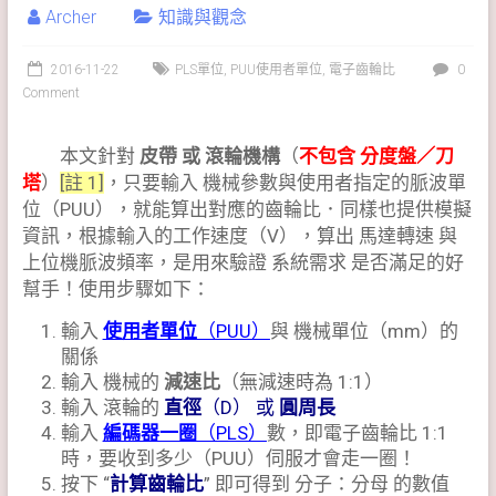
Archer
知識與觀念
2016-11-22
PLS單位
,
PUU使用者單位
,
電子齒輪比
0
Comment
本文針對
皮帶 或 滾輪機構
（
不包含 分度盤／刀
塔
）
[註 1]
，只要輸入 機械參數與使用者指定的脈波單
位（PUU），就能算出對應的齒輪比．同樣也提供模擬
資訊，根據輸入的工作速度（V），算出 馬達轉速 與
上位機脈波頻率，是用來驗證 系統需求 是否滿足的好
幫手！使用步驟如下：
輸入
使用者單位
（PUU）
與 機械單位（mm）的
關係
輸入 機械的
減速比
（無減速時為 1:1）
輸入 滾輪的
直徑
（D） 或
圓周長
輸入
編碼器一圈
（PLS）
數，即電子齒輪比 1:1
時，要收到多少（PUU）伺服才會走一圈！
按下 “
計算齒輪比
” 即可得到 分子：分母 的數值