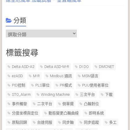
達里厄風車 加載試驗 – 垂直軸風車
分類
分
類
標籤搜尋
Delta ASD-A2
Delta ASD-M-R
DI DO
DMCNET
ezASD
M-R
Modbus 通訊
MSM語言
PID控制
PLS單位
PR模式
PUU使用者單位
STO_Alarm
Winding Machine
三次平台
下載
事件觸發
二次平台
倒單擺
凸輪對位
分度坐標與定位
動態變更凸輪曲線
即時系統
原點回歸
台達伺服
同步軸
同步追蹤
多工