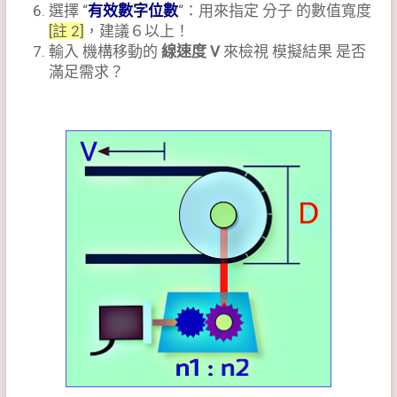
選擇 “
有效數字位數
“：用來指定 分子 的數值寬度
[註 2]
，建議６以上！
輸入 機構移動的
線速度 V
來檢視 模擬結果 是否
滿足需求？