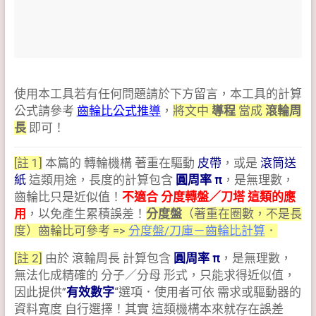
使用本工具若有任何問題請於下方留言，本工具的計算
公式請參考
齒輪比公式推導
，
將文中
導程
當成
滾輪周
長
即可！
[註 1]
本篇的 轉輪機構 著重在驅動
皮帶
，或是
滾筒送
紙
這類用途，長度的計算包含
圓周率 π
，是無理數，
齒輪比只是近似值！
不適合 分度轉盤／刀塔 這類的應
用
，以免產生累積誤差！
分度盤
（著重在圈數，不是長
度）齒輪比可參考 =>
分度盤/刀庫－齒輪比計算
．
[註 2]
由於 滾輪周長 計算包含
圓周率 π
，是無理數，
無法化成精確的 分子／分母 形式，只能求得近似值，
因此提供”
有效數字
“選項．使用者可依 需求或驅動器的
資料寬度 自行選擇！其實 這類機構本來就存在誤差