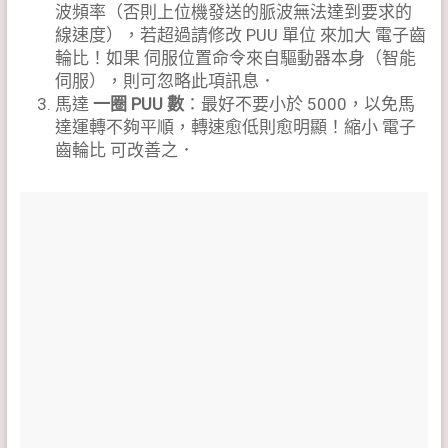
波頻率（否則上位機發送的脈波無法達到要求的
線速度），若超過請修改 PUU 單位 來加大 電子齒
輪比！如果 伺服位置命令來自驅動器本身（智能
伺服），則可忽略此項訊息．
馬達
一圈 PUU 數
：最好不要小於 5000，以免馬
達運轉不夠平順，轉速愈低則愈明顯！縮小 電子
齒輪比 可改善之．