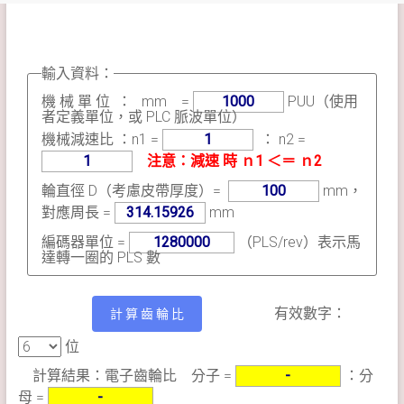
輸入資料：
機 械 單 位 ：
=
PUU（使用
者定義單位，或 PLC 脈波單位）
機械減速比 ：n1 =
： n2 =
注意：減速 時 ｎ1 ＜＝ ｎ2
輪直徑 D（考慮皮帶厚度）=
mm，
對應周長 =
mm
編碼器單位 =
（PLS/rev）表示馬
達轉一圈的 PLS 數
有效數字：
位
計算結果：電子齒輪比 分子 =
：分
母 =