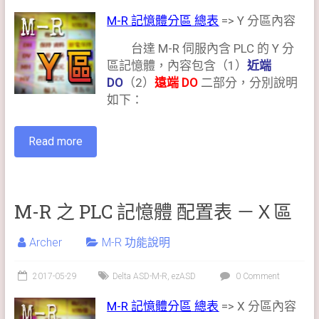
M-R 記憶體分區 總表
=> Y 分區內容
台達 M-R 伺服內含 PLC 的 Y 分
區記憶體，內容包含（1）
近端
DO
（2）
遠端 DO
二部分，分別說明
如下：
Read more
M-R 之 PLC 記憶體 配置表 －Ｘ區
Archer
M-R 功能說明
2017-05-29
Delta ASD-M-R
,
ezASD
0 Comment
M-R 記憶體分區 總表
=> X 分區內容