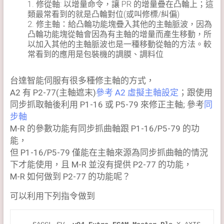
1. 修從軸: 以增量命令，讓 PR 的增量疊在凸輪上；這
類最常看到的就是凸輪對位(或叫修標/糾偏)
2. 修主軸：給凸輪功能塊疊入其他的主軸脈波，因為
凸輪功能塊從軸會因為有主軸的增量而產生移動，所
以加入其他的主軸脈波也是一種移動從軸的方法。較
常看到的應用是包裝機的調膜、調料位
台達智能伺服有很多種修主軸的方式，
A2 有 P2-77(主軸遮末)
參考 A2 虛擬主軸設定
；跟使用
同步抓取軸後利用 P1-16 或 P5-79 來修正主軸; 參考
同
步軸
M-R 的參數功能有同步抓曲軸跟 P1-16/P5-79 的功
能，
但 P1-16/P5-79 僅能在主軸來源為同步抓曲軸的情況
下才能使用，且 M-R 並沒有提供 P2-77 的功能，
M-R 如何做到 P2-77 的功能呢？
可以利用下列指令做到