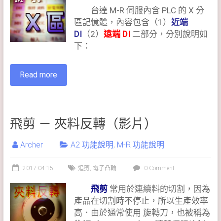
台達 M-R 伺服內含 PLC 的 X 分
區記憶體，內容包含（1）
近端
DI
（2）
遠端 DI
二部分，分別說明如
下：
Read more
飛剪 － 夾料反轉（影片）
Archer
A2 功能說明
,
M-R 功能說明
2017-04-15
追剪
,
電子凸輪
0 Comment
飛剪
常用於連續料的切割，因為
產品在切割時不停止，所以生產效率
高．由於通常使用 旋轉刀，也被稱為