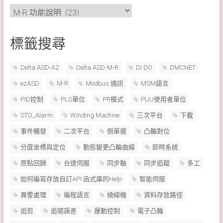
分
類
標籤搜尋
Delta ASD-A2
Delta ASD-M-R
DI DO
DMCNET
ezASD
M-R
Modbus 通訊
MSM語言
PID控制
PLS單位
PR模式
PUU使用者單位
STO_Alarm
Winding Machine
三次平台
下載
事件觸發
二次平台
倒單擺
凸輪對位
分度坐標與定位
動態變更凸輪曲線
即時系統
原點回歸
台達伺服
同步軸
同步追蹤
多工
如何編寫存放自訂API 函式庫的Help
智能伺服
異警處理
編程語言
繞線機
資料存放路徑
追剪
追隨誤差
運動控制
電子凸輪