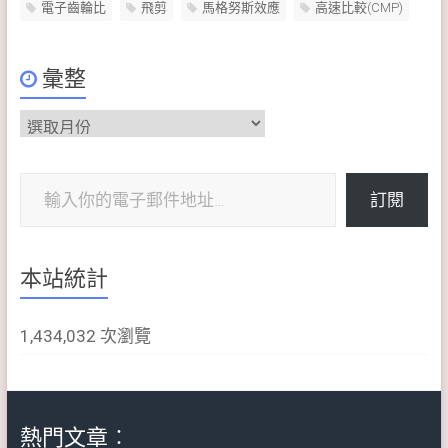
電子齒輪比
飛剪
馬格努斯效應
高速比較(CMP)
彙整
彙
整
輸入你的電子郵件地址…
訂閱
本站統計
1,434,032 次瀏覽
熱門文章︰