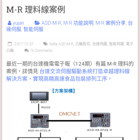
M-R 理料線案例
yujan
ASD-M-R
,
M-R 功能說明
,
M-R 案例分享
,
台
達伺服
,
智能伺服
2017-12-31
Delta ASD-M-R
,
凸輪對位
,
台達伺服
,
智能伺服
,
電子
凸輪
9 Comments
最近一期的台達機電電子報（124期）有篇 M-R 理料的
案例，詳情見
台達交流伺服驅動系統打造卓越理料線
解決方案，實現高精高速食品包裝排列工序，